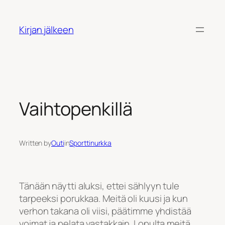
Siirry
sisältöön
Kirjan jälkeen
Vaihtopenkillä
Written by
Outi
in
Sporttinurkka
Tänään näytti aluksi, ettei sählyyn tule
tarpeeksi porukkaa. Meitä oli kuusi ja kun
verhon takana oli viisi, päätimme yhdistää
voimat ja pelata vastakkain. Lopulta meitä