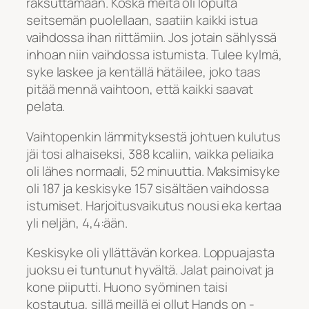
raksuttamaan. Koska meitä oli lopulta
seitsemän puolellaan, saatiin kaikki istua
vaihdossa ihan riittämiin. Jos jotain sählyssä
inhoan niin vaihdossa istumista. Tulee kylmä,
syke laskee ja kentällä hätäilee, joko taas
pitää mennä vaihtoon, että kaikki saavat
pelata.
Vaihtopenkin lämmityksestä johtuen kulutus
jäi tosi alhaiseksi, 388 kcaliin, vaikka peliaika
oli lähes normaali, 52 minuuttia. Maksimisyke
oli 187 ja keskisyke 157 sisältäen vaihdossa
istumiset. Harjoitusvaikutus nousi eka kertaa
yli neljän, 4,4:ään.
Keskisyke oli yllättävän korkea. Loppuajasta
juoksu ei tuntunut hyvältä. Jalat painoivat ja
kone piiputti. Huono syöminen taisi
kostautua, sillä meillä ei ollut Hands on -