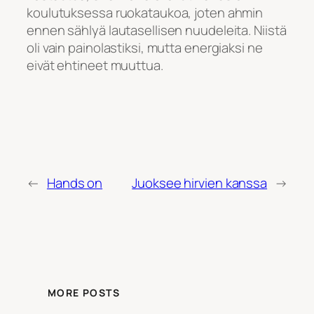
koulutuksessa ruokataukoa, joten ahmin
ennen sählyä lautasellisen nuudeleita. Niistä
oli vain painolastiksi, mutta energiaksi ne
eivät ehtineet muuttua.
←
Hands on
Juoksee hirvien kanssa
→
MORE POSTS