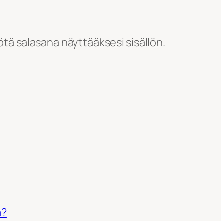
ötä salasana näyttääksesi sisällön.
a?