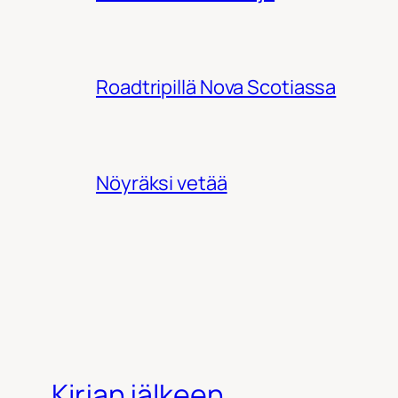
Roadtripillä Nova Scotiassa
Nöyräksi vetää
Kirjan jälkeen