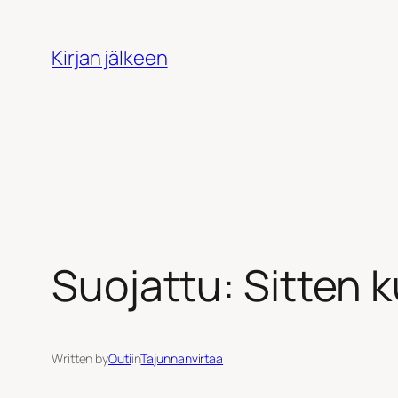
Siirry
sisältöön
Kirjan jälkeen
Suojattu: Sitten 
Written by
Outi
in
Tajunnanvirtaa