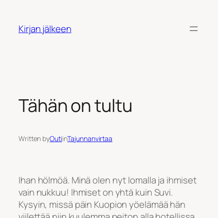
Siirry
sisältöön
Kirjan jälkeen
Tähän on tultu
Written by
Outi
in
Tajunnanvirtaa
Ihan hölmöä. Minä olen nyt lomalla ja ihmiset
vain nukkuu! Ihmiset on yhtä kuin Suvi.
Kysyin, missä päin Kuopion yöelämää hän
viilettää niin kuulemma peiton alla hotellissa.