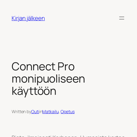
Siirry
sisältöön
Kirjan jälkeen
Connect Pro
monipuoliseen
käyttöön
Written by
Outi
in
Matkailu
, 
Opetus