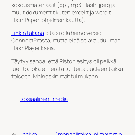
kokousmateriaalit (ppt, mp3, flash, jpeg ja
muut dokumentit kuten excelit ja wordit
FlashPaper-ohjelman kautta).
Linkin takana
pitäisi olla hieno versio
ConnectProsta, mutta eipä se avaudu ilman
FlashPlayer kasia.
Täytyy sanoa, että Riston esitys oli pelkkä
luento, joka ei herätä tunteita puoleen taikka
toiseen. Mainoskin mahtui mukaan.
sosiaalinen_media
←
Jaakko
Omenapiirakka, piimäversio