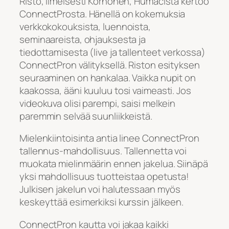
Risto, ilmeisesti Korhonen, Humacista kertoo
ConnectProsta. Hänellä on kokemuksia
verkkokokouksista, luennoista,
seminaareista, ohjauksesta ja
tiedottamisesta (live ja tallenteet verkossa)
ConnectPron välityksellä. Riston esityksen
seuraaminen on hankalaa. Vaikka nupit on
kaakossa, ääni kuuluu tosi vaimeasti. Jos
videokuva olisi parempi, saisi melkein
paremmin selvää suunliikkeistä.
Mielenkiintoisinta antia linee ConnectPron
tallennus-mahdollisuus. Tallennetta voi
muokata mielinmäärin ennen jakelua. Siinäpä
yksi mahdollisuus tuotteistaa opetusta!
Julkisen jakelun voi halutessaan myös
keskeyttää esimerkiksi kurssin jälkeen.
ConnectPron kautta voi jakaa kaikki