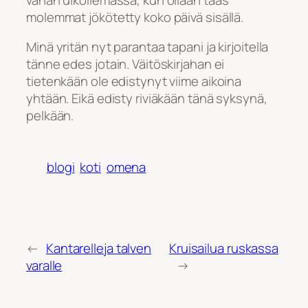
molemmat jökötetty koko päivä sisällä.
Minä yritän nyt parantaa tapani ja kirjoitella
tänne edes jotain. Väitöskirjahan ei
tietenkään ole edistynyt viime aikoina
yhtään. Eikä edisty riviäkään tänä syksynä,
pelkään.
blogi
koti
omena
←
Kantarelleja talven
Kruisailua ruskassa
varalle
→