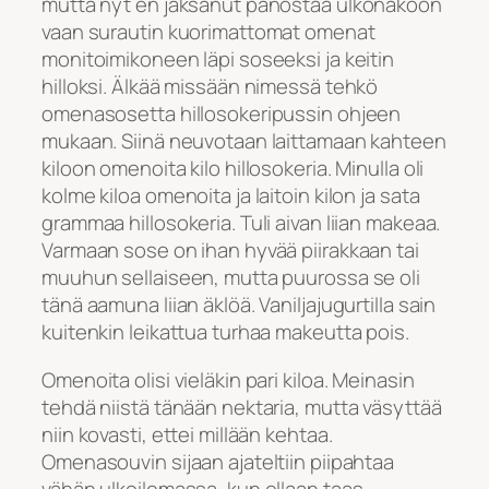
mutta nyt en jaksanut panostaa ulkonäköön
vaan surautin kuorimattomat omenat
monitoimikoneen läpi soseeksi ja keitin
hilloksi. Älkää missään nimessä tehkö
omenasosetta hillosokeripussin ohjeen
mukaan. Siinä neuvotaan laittamaan kahteen
kiloon omenoita kilo hillosokeria. Minulla oli
kolme kiloa omenoita ja laitoin kilon ja sata
grammaa hillosokeria. Tuli aivan liian makeaa.
Varmaan sose on ihan hyvää piirakkaan tai
muuhun sellaiseen, mutta puurossa se oli
tänä aamuna liian äklöä. Vaniljajugurtilla sain
kuitenkin leikattua turhaa makeutta pois.
Omenoita olisi vieläkin pari kiloa. Meinasin
tehdä niistä tänään nektaria, mutta väsyttää
niin kovasti, ettei millään kehtaa.
Omenasouvin sijaan ajateltiin piipahtaa
vähän ulkoilemassa, kun ollaan taas