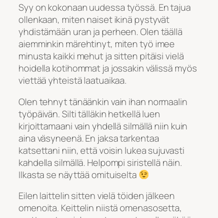
Syy on kokonaan uudessa työssä. En tajua
ollenkaan, miten naiset ikinä pystyvät
yhdistämään uran ja perheen. Olen täällä
aiemminkin märehtinyt, miten työ imee
minusta kaikki mehut ja sitten pitäisi vielä
hoidella kotihommat ja jossakin välissä myös
viettää yhteistä laatuaikaa.
Olen tehnyt tänäänkin vain ihan normaalin
työpäivän. Silti tälläkin hetkellä luen
kirjoittamaani vain yhdellä silmällä niin kuin
aina väsyneenä. En jaksa tarkentaa
katsettani niin, että voisin lukea sujuvasti
kahdella silmällä. Helpompi siristellä näin.
Ilkasta se näyttää omituiselta
Eilen laittelin sitten vielä töiden jälkeen
omenoita. Keittelin niistä omenasosetta,