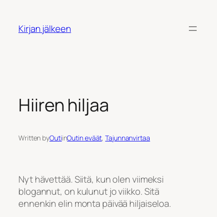
Siirry
sisältöön
Kirjan jälkeen
Hiiren hiljaa
Written by
Outi
in
Outin eväät
, 
Tajunnanvirtaa
Nyt hävettää. Siitä, kun olen viimeksi
blogannut, on kulunut jo viikko. Sitä
ennenkin elin monta päivää hiljaiseloa.