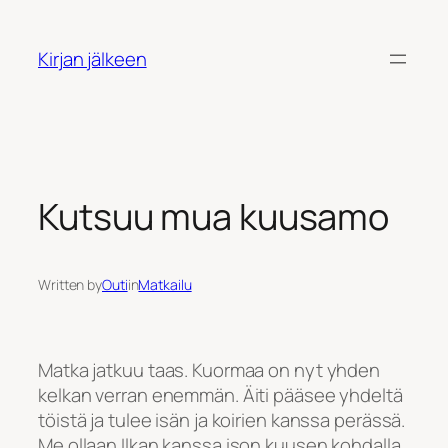
Siirry
sisältöön
Kirjan jälkeen
Kutsuu mua kuusamo
Written by
Outi
in
Matkailu
Matka jatkuu taas. Kuormaa on nyt yhden
kelkan verran enemmän. Äiti pääsee yhdeltä
töistä ja tulee isän ja koirien kanssa perässä.
Me ollaan Ilkan kanssa ison kuusen kohdalla