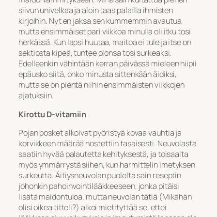
siivun univelkaa ja aloin taas palailla ihmisten
kirjoihin. Nyt en jaksa sen kummemmin avautua,
mutta ensimmäiset pari viikkoa minulla oli itku tosi
herkässä. Kun lapsi huutaa, maitoa ei tule ja itse on
sektiosta kipeä, tuntee olonsa tosi surkeaksi.
Edelleenkin vähintään kerran päivässä mieleen hiipii
epäusko siitä, onko minusta sittenkään äidiksi,
mutta se on pientä niihin ensimmäisten viikkojen
ajatuksiin.
Kirottu D-vitamiin
Pojan posket alkoivat pyöristyä kovaa vauhtia ja
korvikkeen määrää nostettiin tasaisesti. Neuvolasta
saatiin hyvää palautetta kehityksestä, ja toisaalta
myös ymmärrystä siihen, kun harmittelin imetyksen
surkeutta. Äitiysneuvolan puolelta sain reseptin
johonkin pahoinvointilääkkeeseen, jonka pitäisi
lisätä maidontuloa, mutta neuvolan tätiä (Mikähän
olisi oikea titteli?) alkoi mietityttää se, ettei