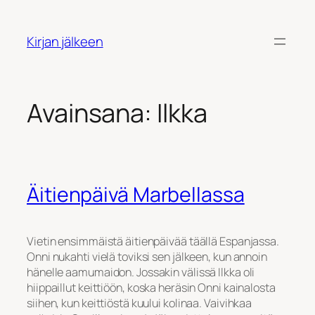
Siirry
sisältöön
Kirjan jälkeen
Avainsana:
Ilkka
Äitienpäivä Marbellassa
Vietin ensimmäistä äitienpäivää täällä Espanjassa.
Onni nukahti vielä toviksi sen jälkeen, kun annoin
hänelle aamumaidon. Jossakin välissä Ilkka oli
hiippaillut keittiöön, koska heräsin Onni kainalosta
siihen, kun keittiöstä kuului kolinaa. Vaivihkaa