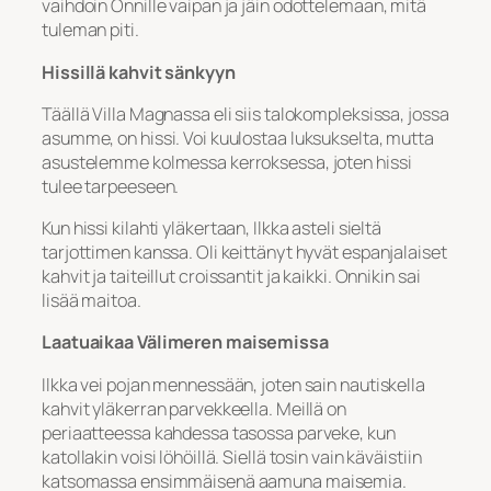
vaihdoin Onnille vaipan ja jäin odottelemaan, mitä
tuleman piti.
Hissillä kahvit sänkyyn
Täällä Villa Magnassa eli siis talokompleksissa, jossa
asumme, on hissi. Voi kuulostaa luksukselta, mutta
asustelemme kolmessa kerroksessa, joten hissi
tulee tarpeeseen.
Kun hissi kilahti yläkertaan, Ilkka asteli sieltä
tarjottimen kanssa. Oli keittänyt hyvät espanjalaiset
kahvit ja taiteillut croissantit ja kaikki. Onnikin sai
lisää maitoa.
Laatuaikaa Välimeren maisemissa
Ilkka vei pojan mennessään, joten sain nautiskella
kahvit yläkerran parvekkeella. Meillä on
periaatteessa kahdessa tasossa parveke, kun
katollakin voisi löhöillä. Siellä tosin vain käväistiin
katsomassa ensimmäisenä aamuna maisemia.