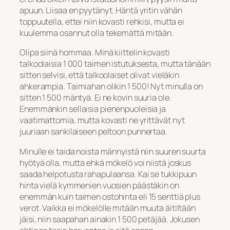
apuun. Liisaa en pyytänyt. Häntä yritin vähän
toppuutella, ettei niin kovasti rehkisi, mutta ei
kuulemma osannut olla tekemättä mitään.
Olipa siinä hommaa. Minä kiittelin kovasti
talkoolaisia 1 000 taimen istutuksesta, mutta tänään
sitten selvisi, että talkoolaiset olivat vieläkin
ahkerampia. Taimiahan olikin 1 500! Nyt minulla on
sitten 1 500 mäntyä. Ei ne kovin suuria ole.
Enemmänkin sellaisia pienenpuoleisia ja
vaatimattomia, mutta kovasti ne yrittävät nyt
juuriaan sankilaiseen peltoon punnertaa.
Minulle ei taida noista männyistä niin suuren suurta
hyötyä olla, mutta ehkä mökelö voi niistä joskus
saada helpotusta rahapulaansa. Kai se tukkipuun
hinta vielä kymmenien vuosien päästäkin on
enemmän kuin taimen ostohinta eli 15 senttiä plus
verot. Vaikka ei mökelölle mitään muuta äitiltään
jäisi, niin saapahan ainakin 1 500 petäjää. Jokusen