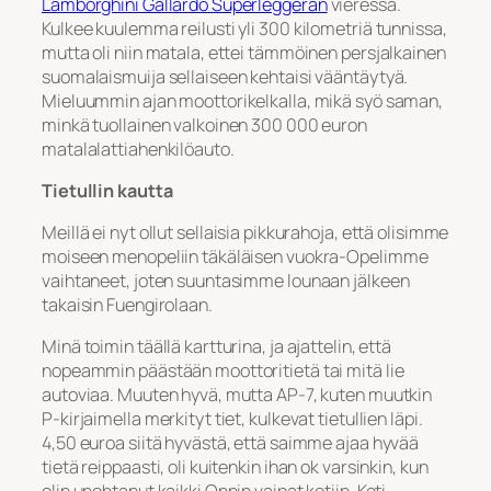
Lamborghini Gallardo Superleggeran
vieressä.
Kulkee kuulemma reilusti yli 300 kilometriä tunnissa,
mutta oli niin matala, ettei tämmöinen persjalkainen
suomalaismuija sellaiseen kehtaisi vääntäytyä.
Mieluummin ajan moottorikelkalla, mikä syö saman,
minkä tuollainen valkoinen 300 000 euron
matalalattiahenkilöauto.
Tietullin kautta
Meillä ei nyt ollut sellaisia pikkurahoja, että olisimme
moiseen menopeliin täkäläisen vuokra-Opelimme
vaihtaneet, joten suuntasimme lounaan jälkeen
takaisin Fuengirolaan.
Minä toimin täällä kartturina, ja ajattelin, että
nopeammin päästään moottoritietä tai mitä lie
autoviaa. Muuten hyvä, mutta AP-7, kuten muutkin
P-kirjaimella merkityt tiet, kulkevat tietullien läpi.
4,50 euroa siitä hyvästä, että saimme ajaa hyvää
tietä reippaasti, oli kuitenkin ihan ok varsinkin, kun