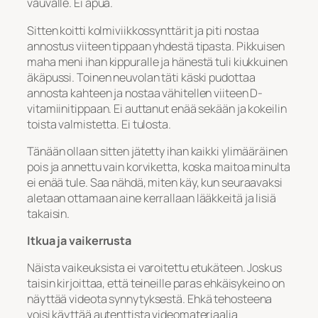
vauvalle. Ei apua.
Sitten koitti kolmiviikkossynttärit ja piti nostaa
annostus viiteen tippaan yhdestä tipasta. Pikkuisen
maha meni ihan kippuralle ja hänestä tuli kiukkuinen
äkäpussi. Toinen neuvolan täti käski pudottaa
annosta kahteen ja nostaa vähitellen viiteen D-
vitamiinitippaan. Ei auttanut enää sekään ja kokeilin
toista valmistetta. Ei tulosta.
Tänään ollaan sitten jätetty ihan kaikki ylimääräinen
pois ja annettu vain korviketta, koska maitoa minulta
ei enää tule. Saa nähdä, miten käy, kun seuraavaksi
aletaan ottamaan aine kerrallaan lääkkeitä ja lisiä
takaisin.
Itkua ja vaikerrusta
Näista vaikeuksista ei varoitettu etukäteen. Joskus
taisin kirjoittaa, että teineille paras ehkäisykeino on
näyttää videota synnytyksestä. Ehkä tehosteena
voisi käyttää autenttista videomateriaalia