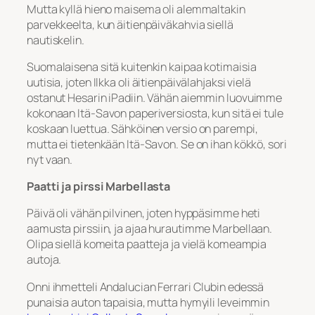
Mutta kyllä hieno maisema oli alemmaltakin
parvekkeelta, kun äitienpäiväkahvia siellä
nautiskelin.
Suomalaisena sitä kuitenkin kaipaa kotimaisia
uutisia, joten Ilkka oli äitienpäivälahjaksi vielä
ostanut Hesarin iPadiin. Vähän aiemmin luovuimme
kokonaan Itä-Savon paperiversiosta, kun sitä ei tule
koskaan luettua. Sähköinen versio on parempi,
mutta ei tietenkään Itä-Savon. Se on ihan kökkö, sori
nyt vaan.
Paatti ja pirssi Marbellasta
Päivä oli vähän pilvinen, joten hyppäsimme heti
aamusta pirssiin, ja ajaa hurautimme Marbellaan.
Olipa siellä komeita paatteja ja vielä komeampia
autoja.
Onni ihmetteli Andalucian Ferrari Clubin edessä
punaisia auton tapaisia, mutta hymyili leveimmin