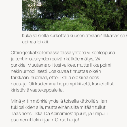
Kuka se siellä kurkottaa kuusenlatvaan? Ilkkahan se s
apinaa leikkii.
Oltiin geokätköilemässä tässä yhtenä viikonloppuna
ja tehtiin uusi yhden päivän kätköennätys, 24
purkkia. Muutama oli tosi vaikea, mutta Ilkka poimi
nekin urhoollisesti. Jos kuvaa tihrustaa oikein
tarkkaan, huomaa, ettei Ilkalla ole siinä edes
housuja. Oli kuulemma helpompi kiivetä, kun ei ollut
kiristäviä vaatekappaleita.
Minä yritin mönkiä yhdellä toisella kätköllä sillan
tukipalkkien alla, mutta eihän siitä mitään tullut.
Taas riensi Ilkka ’Da Apinamies’ apuun, ja rimpuili
puumerkit lokikirjaan. On se hurja!