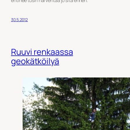
ehtinee tosin harventaa jo sitä ennen.
30.5.2012
Ruuvi renkaassa
geokätköilyä