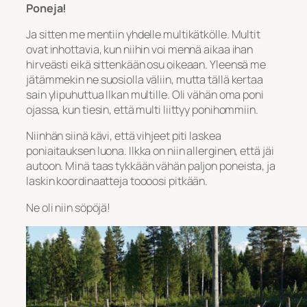
Poneja!
Ja sitten me mentiin yhdelle multikätkölle. Multit
ovat inhottavia, kun niihin voi mennä aikaa ihan
hirveästi eikä sittenkään osu oikeaan. Yleensä me
jätämmekin ne suosiolla väliin, mutta tällä kertaa
sain ylipuhuttua Ilkan multille. Oli vähän oma poni
ojassa, kun tiesin, että multi liittyy ponihommiin.
Niinhän siinä kävi, että vihjeet piti laskea
poniaitauksen luona. Ilkka on niin allerginen, että jäi
autoon. Minä taas tykkään vähän paljon poneista, ja
laskin koordinaatteja toooosi pitkään.
Ne oli niin söpöjä!