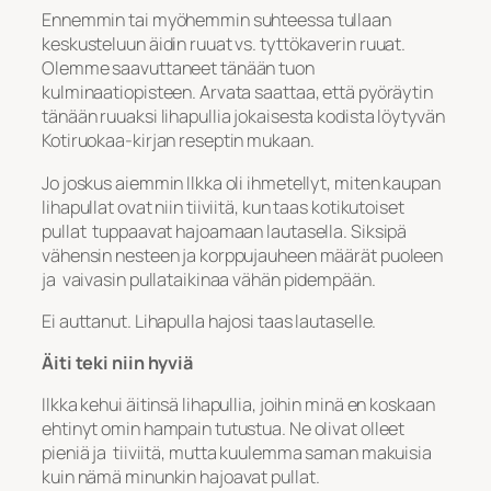
Ennemmin tai myöhemmin suhteessa tullaan
keskusteluun äidin ruuat vs. tyttökaverin ruuat.
Olemme saavuttaneet tänään tuon
kulminaatiopisteen. Arvata saattaa, että pyöräytin
tänään ruuaksi lihapullia jokaisesta kodista löytyvän
Kotiruokaa-kirjan reseptin mukaan.
Jo joskus aiemmin Ilkka oli ihmetellyt, miten kaupan
lihapullat ovat niin tiiviitä, kun taas kotikutoiset
pullat tuppaavat hajoamaan lautasella. Siksipä
vähensin nesteen ja korppujauheen määrät puoleen
ja vaivasin pullataikinaa vähän pidempään.
Ei auttanut. Lihapulla hajosi taas lautaselle.
Äiti teki niin hyviä
Ilkka kehui äitinsä lihapullia, joihin minä en koskaan
ehtinyt omin hampain tutustua. Ne olivat olleet
pieniä ja tiiviitä, mutta kuulemma saman makuisia
kuin nämä minunkin hajoavat pullat.