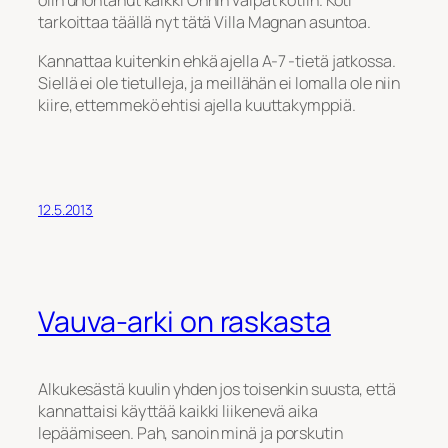
olin unohtanut kaikki Onnin vaipat kotiin. Koti
tarkoittaa täällä nyt tätä Villa Magnan asuntoa.
Kannattaa kuitenkin ehkä ajella A-7 -tietä jatkossa.
Siellä ei ole tietulleja, ja meillähän ei lomalla ole niin
kiire, ettemmekö ehtisi ajella kuuttakymppiä.
12.5.2013
Vauva-arki on raskasta
Alkukesästä kuulin yhden jos toisenkin suusta, että
kannattaisi käyttää kaikki liikenevä aika
lepäämiseen. Pah, sanoin minä ja porskutin