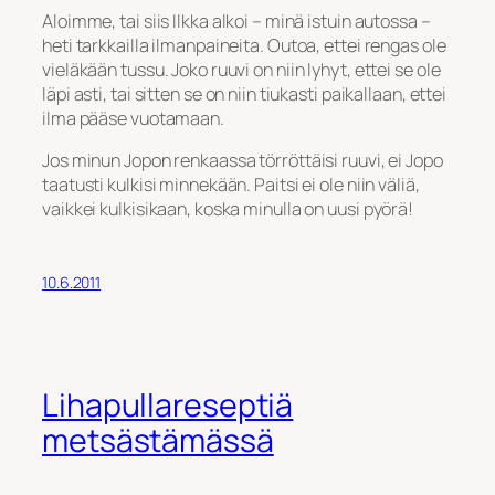
Aloimme, tai siis Ilkka alkoi – minä istuin autossa –
heti tarkkailla ilmanpaineita. Outoa, ettei rengas ole
vieläkään tussu. Joko ruuvi on niin lyhyt, ettei se ole
läpi asti, tai sitten se on niin tiukasti paikallaan, ettei
ilma pääse vuotamaan.
Jos minun Jopon renkaassa törröttäisi ruuvi, ei Jopo
taatusti kulkisi minnekään. Paitsi ei ole niin väliä,
vaikkei kulkisikaan, koska minulla on uusi pyörä!
10.6.2011
Lihapullareseptiä
metsästämässä