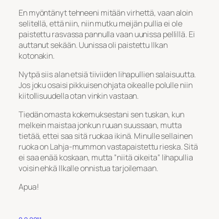
En myöntänyt tehneeni mitään virhettä, vaan aloin
selitellä, että niin, niin mutku meijän pullia ei ole
paistettu rasvassa pannulla vaan uunissa pellillä. Ei
auttanut sekään. Uunissa oli paistettu Ilkan
kotonakin.
Nytpä siis alan etsiä tiiviiden lihapullien salaisuutta.
Jos joku osaisi pikkuisen ohjata oikealle polulle niin
kiitollisuudella otan vinkin vastaan.
Tiedän omasta kokemuksestani sen tuskan, kun
melkein maistaa jonkun ruuan suussaan, mutta
tietää, ettei saa sitä ruokaa ikinä. Minulle sellainen
ruoka on Lahja-mummon vastapaistettu rieska. Sitä
ei saa enää koskaan, mutta ”niitä oikeita” lihapullia
voisin ehkä Ilkalle onnistua tarjoilemaan.
Apua!