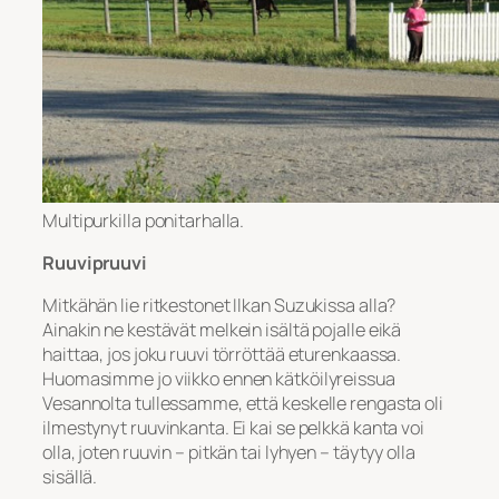
Multipurkilla ponitarhalla.
Ruuvipruuvi
Mitkähän lie ritkestonet Ilkan Suzukissa alla?
Ainakin ne kestävät melkein isältä pojalle eikä
haittaa, jos joku ruuvi törröttää eturenkaassa.
Huomasimme jo viikko ennen kätköilyreissua
Vesannolta tullessamme, että keskelle rengasta oli
ilmestynyt ruuvinkanta. Ei kai se pelkkä kanta voi
olla, joten ruuvin – pitkän tai lyhyen – täytyy olla
sisällä.