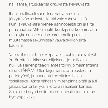
nälkäänsä ja tuskaansa kirkuvasta sylivauvasta.
Ihan rehellisesti sanottuna vauva-arki on
järkyttävän raskasta. Kaikki vain puhuvat siitä,
kuinka vauva-aika menee liian nopeasti ohi ja siitä
pitää nauttia. Miten nautit, kun lapsi kirkuu niin, että
oma syke nousee sadan paremmalle puolelle
muutamassa sekunnissa? Vauvaidylli on siitä
kaukana.
Vaikka itkua riittää koko päiväksi, pahimpia ovat yöt.
Yritän pitää jälkikasvun hiljaisena, jotta Ilkka saa
nukkua. Hänen pitääkin lähteä töihin jo maanantaina
eli siis TÄNÄÄN! Olen kirjoittanut tätä postausta
parina yönä, ja maanantai on hiipinyt hiljaa
todelliseksi. Kohta nähdään, miten pinna pitää ja äiti
jaksaa, kun onkin yksin kotona rääpäleen kanssa.
Saisipa edes yhden tietoisen ja minulle tarkoitetun
hymyn palkaksi…