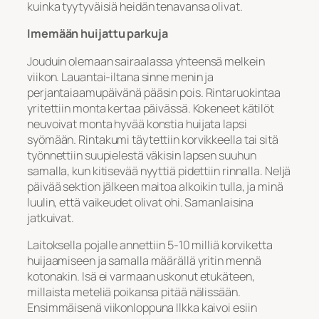
kuinka tyytyväisiä heidän tenavansa olivat.
Imemään huijattu parkuja
Jouduin olemaan sairaalassa yhteensä melkein
viikon. Lauantai-iltana sinne menin ja
perjantaiaamupäivänä pääsin pois. Rintaruokintaa
yritettiin monta kertaa päivässä. Kokeneet kätilöt
neuvoivat monta hyvää konstia huijata lapsi
syömään. Rintakumi täytettiin korvikkeella tai sitä
työnnettiin suupielestä väkisin lapsen suuhun
samalla, kun kitisevää nyyttiä pidettiin rinnalla. Neljä
päivää sektion jälkeen maitoa alkoikin tulla, ja minä
luulin, että vaikeudet olivat ohi. Samanlaisina
jatkuivat.
Laitoksella pojalle annettiin 5-10 milliä korviketta
huijaamiseen ja samalla määrällä yritin mennä
kotonakin. Isä ei varmaan uskonut etukäteen,
millaista meteliä poikansa pitää nälissään.
Ensimmäisenä viikonloppuna Ilkka kaivoi esiin