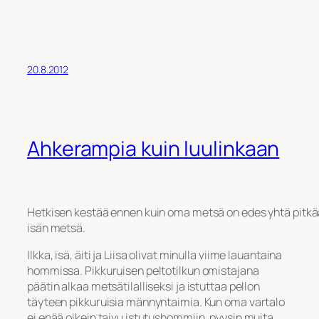
20.8.2012
Ahkerampia kuin luulinkaan
Hetkisen kestää ennen kuin oma metsä on edes yhtä pitkä
isän metsä.
Ilkka, isä, äiti ja Liisa olivat minulla viime lauantaina
hommissa. Pikkuruisen peltotilkun omistajana
päätin alkaa metsätilalliseksi ja istuttaa pellon
täyteen pikkuruisia männyntaimia. Kun oma vartalo
ei enää oikein taivu istutushommiin, pyysin muita