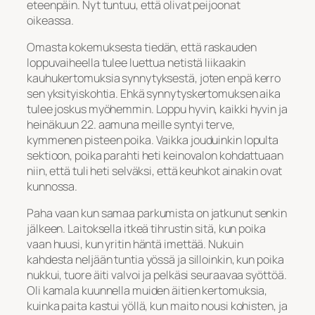
eteenpäin. Nyt tuntuu, että olivat peijoonat
oikeassa.
Omasta kokemuksesta tiedän, että raskauden
loppuvaiheella tulee luettua netistä liikaakin
kauhukertomuksia synnytyksestä, joten enpä kerro
sen yksityiskohtia. Ehkä synnytyskertomuksen aika
tulee joskus myöhemmin. Loppu hyvin, kaikki hyvin ja
heinäkuun 22. aamuna meille syntyi terve,
kymmenen pisteen poika. Vaikka jouduinkin lopulta
sektioon, poika parahti heti keinovalon kohdattuaan
niin, että tuli heti selväksi, että keuhkot ainakin ovat
kunnossa.
Paha vaan kun samaa parkumista on jatkunut senkin
jälkeen. Laitoksella itkeä tihrustin sitä, kun poika
vaan huusi, kun yritin häntä imettää. Nukuin
kahdesta neljään tuntia yössä ja silloinkin, kun poika
nukkui, tuore äiti valvoi ja pelkäsi seuraavaa syöttöä.
Oli kamala kuunnella muiden äitien kertomuksia,
kuinka paita kastui yöllä, kun maito nousi kohisten, ja