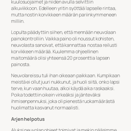
kuulosuojaimet ja niiden avulla selvittiin
alkuviikkoon. Edelleen yritin syöttää lapselle rintaa,
mutta nostin korvikkeen määrän pariinkymmeneen
milliin.
Lopulta päädyttiin siihen, että mennään neuvolaan
painokontrolliin. Vaikka paino oli noussut kohisten,
neuvolasta sanoivat, että kannattaa nostaa reilusti
korvikkeen määrää. Kuulemma ohjeellinen
maitomäärä olisi yhteensä 20 prosenttia lapsen
painosta.
Neuvolareissu tuli ihan oikeaan paikkaan. Kumpikaan
meistä ei ollut juuri nukkunut, ja huoli siitä, onko lapsi
terve, kun vaan huutaa, alkoi käydä aika raskaaksi.
Poika todettiin oikein virkeäksi ja jänteväksi
ihmisenpennuksi, joka oli pienestä ruokamäärästä
huolimatta kasvanut normaalisti.
Arjen helpotus
Aluksi neuvolan ohjeet toimivat ja mekin pääsimme