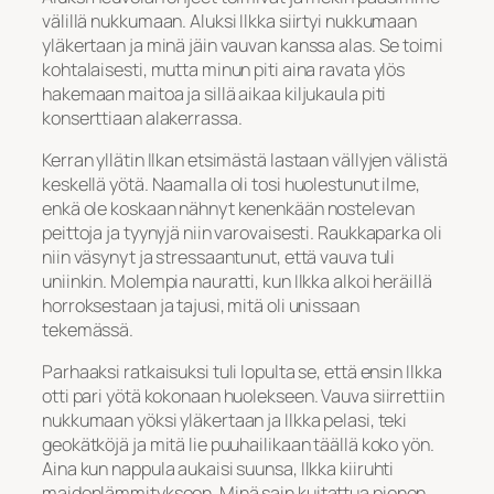
välillä nukkumaan. Aluksi Ilkka siirtyi nukkumaan
yläkertaan ja minä jäin vauvan kanssa alas. Se toimi
kohtalaisesti, mutta minun piti aina ravata ylös
hakemaan maitoa ja sillä aikaa kiljukaula piti
konserttiaan alakerrassa.
Kerran yllätin Ilkan etsimästä lastaan vällyjen välistä
keskellä yötä. Naamalla oli tosi huolestunut ilme,
enkä ole koskaan nähnyt kenenkään nostelevan
peittoja ja tyynyjä niin varovaisesti. Raukkaparka oli
niin väsynyt ja stressaantunut, että vauva tuli
uniinkin. Molempia nauratti, kun Ilkka alkoi heräillä
horroksestaan ja tajusi, mitä oli unissaan
tekemässä.
Parhaaksi ratkaisuksi tuli lopulta se, että ensin Ilkka
otti pari yötä kokonaan huolekseen. Vauva siirrettiin
nukkumaan yöksi yläkertaan ja Ilkka pelasi, teki
geokätköjä ja mitä lie puuhailikaan täällä koko yön.
Aina kun nappula aukaisi suunsa, Ilkka kiiruhti
maidonlämmitykseen. Minä sain kuitattua pienen