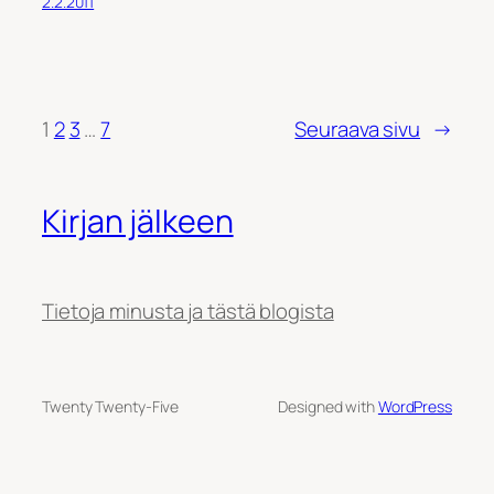
2.2.2011
1
2
3
…
7
Seuraava sivu
→
Kirjan jälkeen
Tietoja minusta ja tästä blogista
Twenty Twenty-Five
Designed with
WordPress