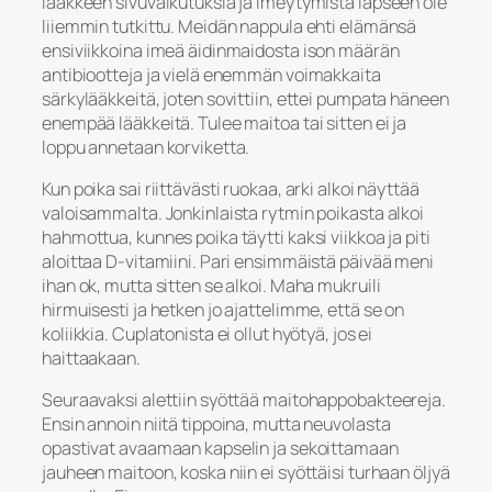
lääkkeen sivuvaikutuksia ja imeytymistä lapseen ole
liiemmin tutkittu. Meidän nappula ehti elämänsä
ensiviikkoina imeä äidinmaidosta ison määrän
antibiootteja ja vielä enemmän voimakkaita
särkylääkkeitä, joten sovittiin, ettei pumpata häneen
enempää lääkkeitä. Tulee maitoa tai sitten ei ja
loppu annetaan korviketta.
Kun poika sai riittävästi ruokaa, arki alkoi näyttää
valoisammalta. Jonkinlaista rytmin poikasta alkoi
hahmottua, kunnes poika täytti kaksi viikkoa ja piti
aloittaa D-vitamiini. Pari ensimmäistä päivää meni
ihan ok, mutta sitten se alkoi. Maha mukruili
hirmuisesti ja hetken jo ajattelimme, että se on
koliikkia. Cuplatonista ei ollut hyötyä, jos ei
haittaakaan.
Seuraavaksi alettiin syöttää maitohappobakteereja.
Ensin annoin niitä tippoina, mutta neuvolasta
opastivat avaamaan kapselin ja sekoittamaan
jauheen maitoon, koska niin ei syöttäisi turhaan öljyä