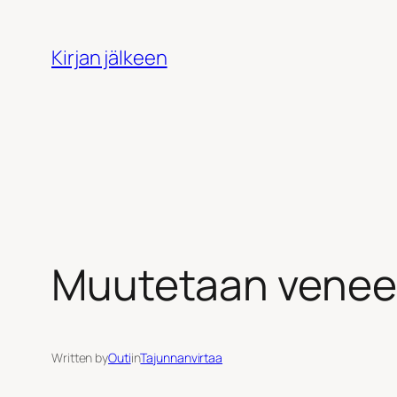
Siirry
sisältöön
Kirjan jälkeen
Muutetaan vene
Written by
Outi
in
Tajunnanvirtaa