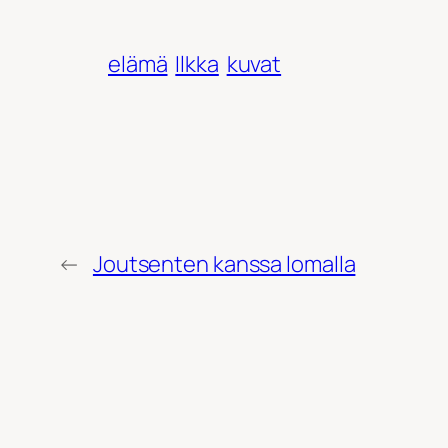
elämä
Ilkka
kuvat
←
Joutsenten kanssa lomalla