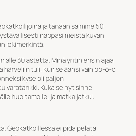
geokätköilijöinä ja tänään saimme 50
 ystävällisesti nappasi meistä kuvan
n lokimerkintä.
an alle 30 astetta. Minä yritin ensin ajaa
härveliin tuli, kun se äänsi vain öö-ö-ö
onneksi kyse oli paljon
 varatankki. Kuka se nyt sinne
le huoltamolle, ja matka jatkui.
tä. Geokätköillessä ei pidä pelätä