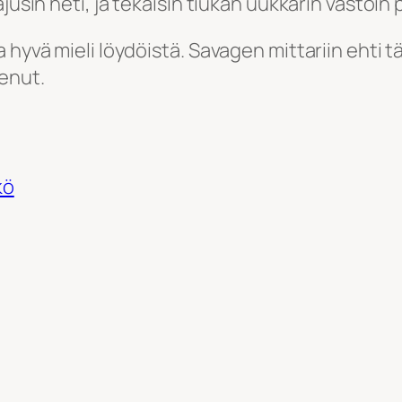
jusin heti, ja tekaisin tiukan uukkarin vastoin 
hyvä mieli löydöistä. Savagen mittariin ehti täl
enut.
kö