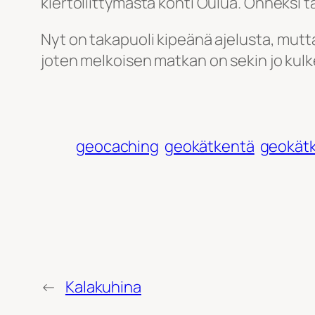
kiertoliittymästä kohti Oulua. Onneksi ta
Nyt on takapuoli kipeänä ajelusta, mutta 
joten melkoisen matkan on sekin jo kulk
geocaching
geokätkentä
geokät
←
Kalakuhina