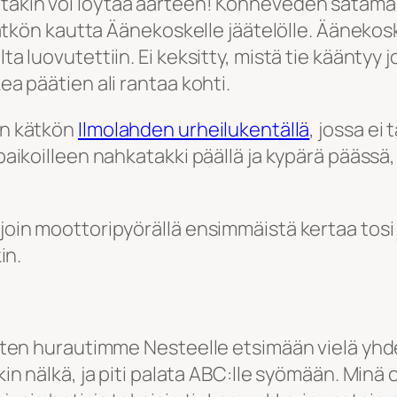
sieltäkin voi löytää aarteen! Konneveden satama
n kautta Äänekoskelle jäätelölle. Äänekoskel
lta luovutettiin. Ei keksitty, mistä tie käänty
kea päätien ali rantaa kohti.
den kätkön
Ilmolahden urheilukentällä
, jossa ei
paikoilleen nahkatakki päällä ja kypärä päässä, 
join moottoripyörällä ensimmäistä kertaa tosi j
in.
 joten hurautimme Nesteelle etsimään vielä yhd
kin nälkä, ja piti palata ABC:lle syömään. Minä ol