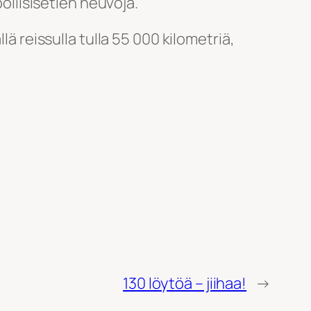
poliisisetien neuvoja.
lä reissulla tulla 55 000 kilometriä,
130 löytöä – jiihaa!
→