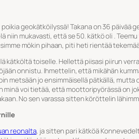
en poikia geokätköilyssä! Takana on 36 päivää 
ä niin mukavasti, että se 50. kätkö oli . Teemu
simme mökin pihaan, piti heti rientää tekemää
ä kätköltä toiselle. Hellettä piisasi piirun verr
jään onnistu. Ihmettelin, että mikähän kumma 
ajoin metsään jo ensimmäisellä pätkällä, mutta 
nä voi tietää, että moottoripyörässä on joku
aan. No sen varassa sitten köröttelin lähimmäl
nille
an reonalta
, ja sitten pari kätköä Konnevedel