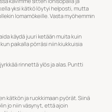
ssa kävimme sitten lohisopalla ja
la yksi kätkö löytyi helposti, mutta
y jollekin lomamökeille. Vasta myöhemmin
 taida käydä juuri ketään muita kuin
kun paikalla pörräsi niin kiukkuisia
yrkkää rinnettä ylös ja alas. Puntti
en kätkön ja ruokkimaan pyörät. Siinä
in jo niin väsynyt, että ajoin