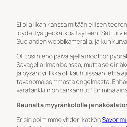
Ei olla Ilkan kanssa mitään eilisen teer
löydettyä geokätköä täyteen! Sattui viel
Suolahden webbikameralla, ja kun kurva
Oli tosi hieno päivä ajella moottoripyöräll
Savagella ilman bensaa, mutta se ei näkö
ja pysähtyi. Ilkka oli kauhuissaan, että 
tavanomaisemmasta ongelmasta. Enhän mi
varatankkiin on tankannut? En minä ainak
Reunalta myyränkololle ja näköalator
Ensin poimimme yhden kätkön
Savonmu