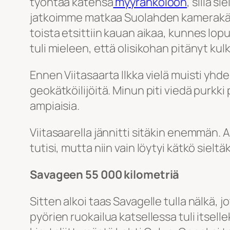
työntää kätensä
myyränkoloon
, sillä 
jatkoimme matkaa Suolahden kamerakätkö
toista etsittiin kauan aikaa, kunnes lopu
tuli mieleen, että olisikohan pitänyt kul
Ennen Viitasaarta Ilkka vielä muisti yh
geokätköilijöitä. Minun piti viedä purkki 
ampiaisia.
Viitasaarella jännitti sitäkin enemmän. A
tutisi, mutta niin vain löytyi kätkö sieltäk
Savageen 55 000 kilometriä
Sitten alkoi taas Savagelle tulla nälkä,
pyörien ruokailua katsellessa tuli itselle