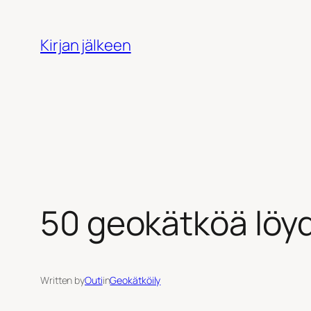
Siirry
sisältöön
Kirjan jälkeen
50 geokätköä löyd
Written by
Outi
in
Geokätköily