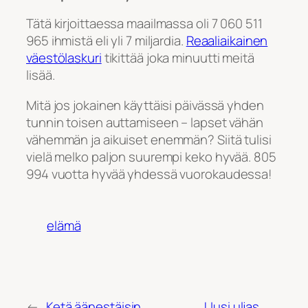
Tätä kirjoittaessa maailmassa oli 7 060 511
965 ihmistä eli yli 7 miljardia.
Reaaliaikainen
väestölaskuri
tikittää joka minuutti meitä
lisää.
Mitä jos jokainen käyttäisi päivässä yhden
tunnin toisen auttamiseen – lapset vähän
vähemmän ja aikuiset enemmän? Siitä tulisi
vielä melko paljon suurempi keko hyvää. 805
994 vuotta hyvää yhdessä vuorokaudessa!
elämä
←
Ketä äänestäisin
Uusi uljas