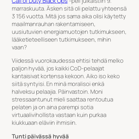
Call of Duty Black Ops
-peli julkaistiin 9.
marraskuuta. Äsken sitä oli pelattu yhteensä
3 156 vuotta. Mitä jos sama aika olisi käytetty
maailmanrauhan rakentamiseen,
uusiutuvien energiamuotojen tutkimukseen,
lääketieteelliseen tutkimukseen, mihin
vaan?
Viidessä vuorokaudessa ehtisi tehdä melko
paljon hyvää, jos kaikki CoD-pelaajat
kantaisivat kortensa kekoon. Aiko iso keko
siitä syntyisi. En minä moralisoi enkä
halveksu pelaajia. Päinvastoin. Moni
stressaantunut mieli saattaa rentoutua
pelaten ja on aina parempi sotia
virtuaalivihollista vastaan kuin purkaa
kiukkuaan eläviin ihmisiin.
Tunti päivässä hyvää