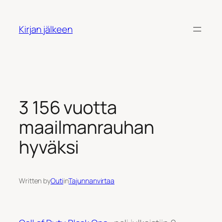
Siirry
sisältöön
Kirjan jälkeen
3 156 vuotta
maailmanrauhan
hyväksi
Written by
Outi
in
Tajunnanvirtaa