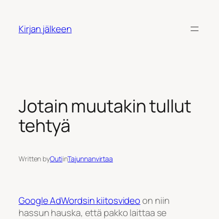
Siirry
sisältöön
Kirjan jälkeen
Jotain muutakin tullut
tehtyä
Written by
Outi
in
Tajunnanvirtaa
Google AdWordsin kiitosvideo
on niin
hassun hauska, että pakko laittaa se