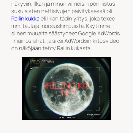
näkyviin. Ilkan ja minun viimeisin ponnistus
sukulaisten nettisivujen päivityksessä oli
Railin kukka
eli Ilkan tädin yritys, joka tekee
mm. tauluja morsiuskimpuista. Käytimme
siihen muualta säästyneet Google AdWords
-mainosrahat, ja siksi AdWordsin kiitosvideo
on näköjään tehty Railin kukasta.