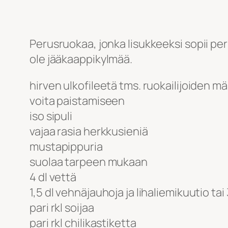
Perusruokaa, jonka lisukkeeksi sopii per
ole jääkaappikylmää.
hirven ulkofileetä tms. ruokailijoiden 
voita paistamiseen
iso sipuli
vajaa rasia herkkusieniä
mustapippuria
suolaa tarpeen mukaan
4 dl vettä
1,5 dl vehnäjauhoja ja lihaliemikuutio ta
pari rkl soijaa
pari rkl chilikastiketta