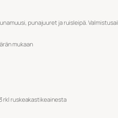
unamuusi, punajuuret ja ruisleipä. Valmistusaik
määrän mukaan
i 3 rkl ruskeakastikeainesta