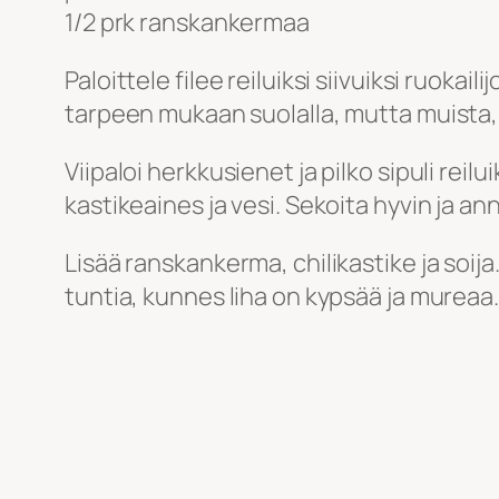
1/2 prk ranskankermaa
Paloittele filee reiluiksi siivuiksi ruokai
tarpeen mukaan suolalla, mutta muista
Viipaloi herkkusienet ja pilko sipuli reil
kastikeaines ja vesi. Sekoita hyvin ja a
Lisää ranskankerma, chilikastike ja soija
tuntia, kunnes liha on kypsää ja mureaa.