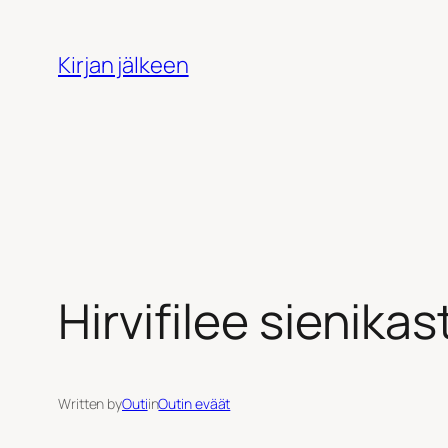
Siirry
sisältöön
Kirjan jälkeen
Hirvifilee sienika
Written by
Outi
in
Outin eväät