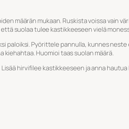
lijoiden määrän mukaan. Ruskista voissa vain väri,
, että suolaa tulee kastikkeeseen vielä mone
uiksi paloiksi. Pyörittele pannulla, kunnes neste
nna kiehahtaa. Huomioi taas suolan määrä.
. Lisää hirvifilee kastikkeeseen ja anna hautua