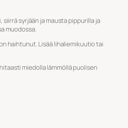
 siirrä syrjään ja mausta pippurilla ja
ssa muodossa.
 on haihtunut. Lisää lihaliemikuutio tai
 hitaasti miedolla lämmöllä puolisen