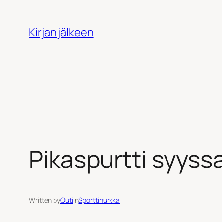
Siirry
sisältöön
Kirjan jälkeen
Pikaspurtti syyss
Written by
Outi
in
Sporttinurkka