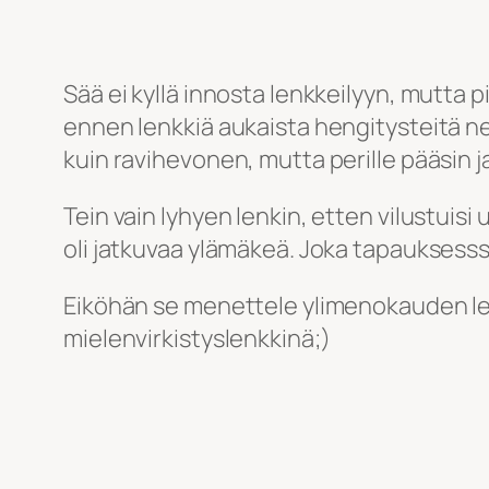
Sää ei kyllä innosta lenkkeilyyn, mutta pit
ennen lenkkiä aukaista hengitysteitä ne
kuin ravihevonen, mutta perille pääsin j
Tein vain lyhyen lenkin, etten vilustuisi 
oli jatkuvaa ylämäkeä. Joka tapauksesssa
Eiköhän se menettele ylimenokauden lenk
mielenvirkistyslenkkinä;)