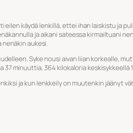
i eilen käydä lenkillä, ettei ihan laiskistu ja pu
näkannulla ja aikani sateessa kirmailtuani nen
a nenäkin aukesi.
uudelleen. Syke nousi aivan liian korkealle, mut
 37 minuuttia, 364 kilokaloria keskisykkeellä 1
iksi ja kun lenkkeily on muutenkin jäänyt vähi