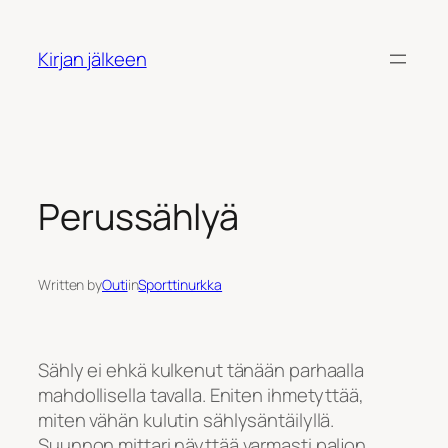
Siirry
sisältöön
Kirjan jälkeen
Perussählyä
Written by
Outi
in
Sporttinurkka
Sähly ei ehkä kulkenut tänään parhaalla
mahdollisella tavalla. Eniten ihmetyttää,
miten vähän kulutin sählysäntäilyllä.
Suunnon mittari näyttää varmasti paljon