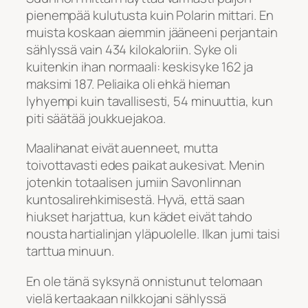
pienempää kulutusta kuin Polarin mittari. En
muista koskaan aiemmin jääneeni perjantain
sählyssä vain 434 kilokaloriin. Syke oli
kuitenkin ihan normaali: keskisyke 162 ja
maksimi 187. Peliaika oli ehkä hieman
lyhyempi kuin tavallisesti, 54 minuuttia, kun
piti säätää joukkuejakoa.
Maalihanat eivät auenneet, mutta
toivottavasti edes paikat aukesivat. Menin
jotenkin totaalisen jumiin Savonlinnan
kuntosalirehkimisestä. Hyvä, että saan
hiukset harjattua, kun kädet eivät tahdo
nousta hartialinjan yläpuolelle. Ilkan jumi taisi
tarttua minuun.
En ole tänä syksynä onnistunut telomaan
vielä kertaakaan nilkkojani sählyssä