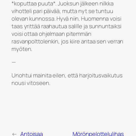
*koputtaa puuta*. Juoksun jälkeen nilkka
vihotteli pari päivää, mutta nyt se tuntuu
olevan kunnossa. Hyvä niin. Huomenna voisi
taas yrittää raahautua salille ja sunnuntaiksi
voisi ottaa ohjelmaan pitemmän
rasvanpolttolenkin, jos kiire antaa sen verran
myöten.
—
Unohtui mainita eilen, että harjoitusvaikutus
nousi vitoseen.
←
Antoisaa
Mörönpelottelulihas