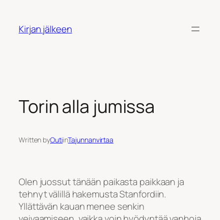
Siirry
sisältöön
Kirjan jälkeen
Torin alla jumissa
Written by
Outi
in
Tajunnanvirtaa
Olen juossut tänään paikasta paikkaan ja
tehnyt välillä hakemusta Stanfordiin.
Yllättävän kauan menee senkin
veivaamiseen, vaikka voin hyödyntää vanhoja