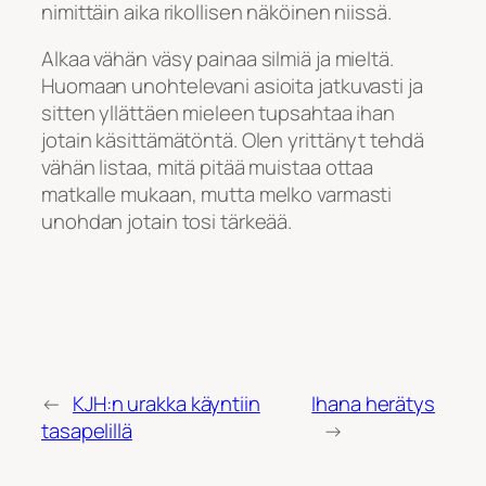
nimittäin aika rikollisen näköinen niissä.
Alkaa vähän väsy painaa silmiä ja mieltä.
Huomaan unohtelevani asioita jatkuvasti ja
sitten yllättäen mieleen tupsahtaa ihan
jotain käsittämätöntä. Olen yrittänyt tehdä
vähän listaa, mitä pitää muistaa ottaa
matkalle mukaan, mutta melko varmasti
unohdan jotain tosi tärkeää.
←
KJH:n urakka käyntiin
Ihana herätys
tasapelillä
→