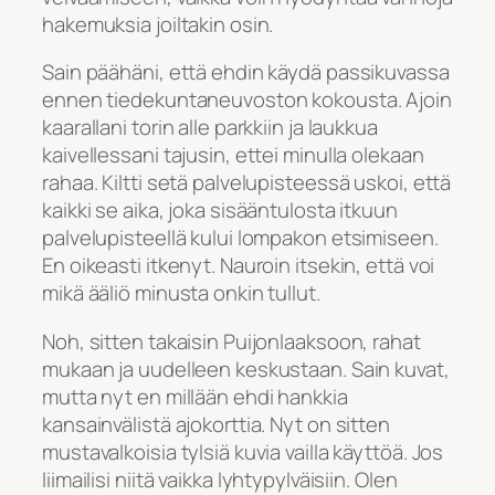
hakemuksia joiltakin osin.
Sain päähäni, että ehdin käydä passikuvassa
ennen tiedekuntaneuvoston kokousta. Ajoin
kaarallani torin alle parkkiin ja laukkua
kaivellessani tajusin, ettei minulla olekaan
rahaa. Kiltti setä palvelupisteessä uskoi, että
kaikki se aika, joka sisääntulosta itkuun
palvelupisteellä kului lompakon etsimiseen.
En oikeasti itkenyt. Nauroin itsekin, että voi
mikä ääliö minusta onkin tullut.
Noh, sitten takaisin Puijonlaaksoon, rahat
mukaan ja uudelleen keskustaan. Sain kuvat,
mutta nyt en millään ehdi hankkia
kansainvälistä ajokorttia. Nyt on sitten
mustavalkoisia tylsiä kuvia vailla käyttöä. Jos
liimailisi niitä vaikka lyhtypylväisiin. Olen