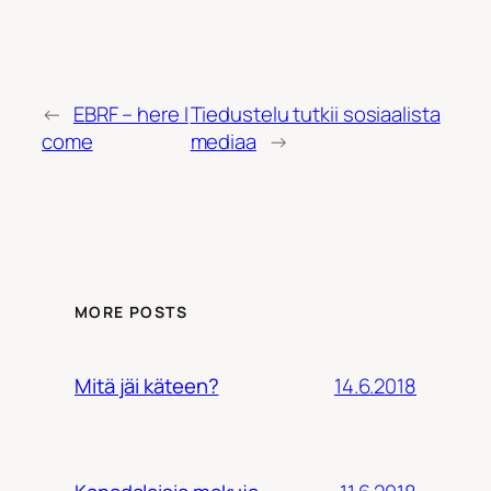
←
EBRF – here I
Tiedustelu tutkii sosiaalista
come
mediaa
→
MORE POSTS
14.6.2018
Mitä jäi käteen?