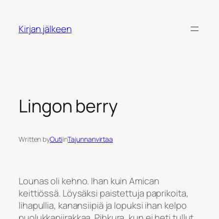
Siirry
sisältöön
Kirjan jälkeen
Lingon berry
Written by
Outi
in
Tajunnanvirtaa
Lounas oli kehno. Ihan kuin Amican
keittiössä. Löysäksi paistettuja paprikoita,
lihapullia, kanansiipiä ja lopuksi ihan kelpo
puolukkapiirakkaa. Pihkura, kun ei heti tullut