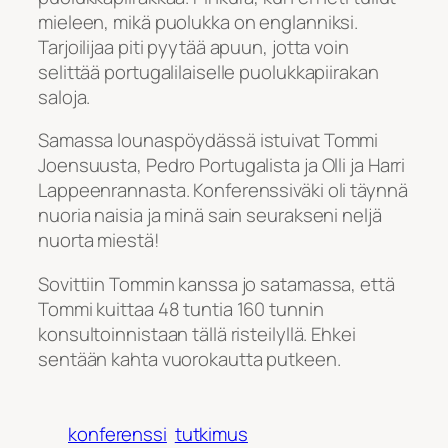
mieleen, mikä puolukka on englanniksi.
Tarjoilijaa piti pyytää apuun, jotta voin
selittää portugalilaiselle puolukkapiirakan
saloja.
Samassa lounaspöydässä istuivat Tommi
Joensuusta, Pedro Portugalista ja Olli ja Harri
Lappeenrannasta. Konferenssiväki oli täynnä
nuoria naisia ja minä sain seurakseni neljä
nuorta miestä!
Sovittiin Tommin kanssa jo satamassa, että
Tommi kuittaa 48 tuntia 160 tunnin
konsultoinnistaan tällä risteilyllä. Ehkei
sentään kahta vuorokautta putkeen.
konferenssi
tutkimus