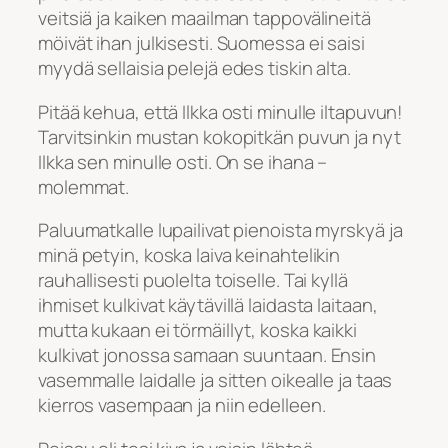
veitsiä ja kaiken maailman tappovälineitä
möivät ihan julkisesti. Suomessa ei saisi
myydä sellaisia pelejä edes tiskin alta.
Pitää kehua, että Ilkka osti minulle iltapuvun!
Tarvitsinkin mustan kokopitkän puvun ja nyt
Ilkka sen minulle osti. On se ihana –
molemmat.
Paluumatkalle lupailivat pienoista myrskyä ja
minä petyin, koska laiva keinahtelikin
rauhallisesti puolelta toiselle. Tai kyllä
ihmiset kulkivat käytävillä laidasta laitaan,
mutta kukaan ei törmäillyt, koska kaikki
kulkivat jonossa samaan suuntaan. Ensin
vasemmalle laidalle ja sitten oikealle ja taas
kierros vasempaan ja niin edelleen.