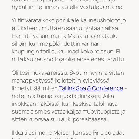
hypättiin Tallinnan lautalle vasta lauantaina.
Yritin varata koko porukalle kauneushoidot jo
etukäteen, mutta en saanut yhtään aikaa.
Harmitti vähän, mutta Maisan naamataulu
silloin, kun me pölähdettiin vanhan
kaupungin torille, kruunasi koko reissun. Ei
niitä kauneushoitoja olisi enää edes tarvittu.
Oli tosi mukava reissu. Syötiin hyvin ja sitten
mahat pystyssä kelloteltiin kylpylässä.
Ihmetyttää, miten
Tallink Spa & Conference
-
hotellin altaissa sai juoda drinkkejä. Aika
irvokkaan näköistä, kun keskivartalolihava
suomalaismies vetää kaljaa muovituopista ja
sitten kuorsaa suu auki porealtaassa.
Ilkka tilasi meille Maisan kanssa Pina coladat