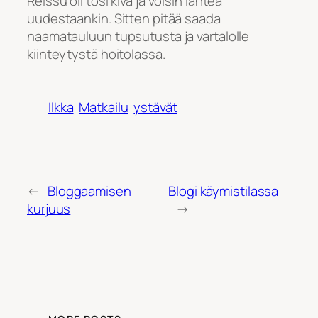
Reissu oli tosi kiva ja voisin lähteä
uudestaankin. Sitten pitää saada
naamatauluun tupsutusta ja vartalolle
kiinteytystä hoitolassa.
Ilkka
Matkailu
ystävät
←
Bloggaamisen
Blogi käymistilassa
kurjuus
→