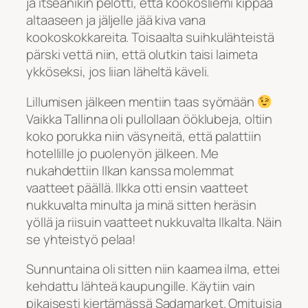
ja itseänikin pelotti, että kookosliemi kippaa
altaaseen ja jäljelle jää kiva vana
kookoskokkareita. Toisaalta suihkulähteistä
pärski vettä niin, että olutkin taisi laimeta
ykköseksi, jos liian läheltä käveli.
Lillumisen jälkeen mentiin taas syömään
Vaikka Tallinna oli pullollaan ööklubeja, oltiin
koko porukka niin väsyneitä, että palattiin
hotellille jo puolenyön jälkeen. Me
nukahdettiin Ilkan kanssa molemmat
vaatteet päällä. Ilkka otti ensin vaatteet
nukkuvalta minulta ja minä sitten heräsin
yöllä ja riisuin vaatteet nukkuvalta Ilkalta. Näin
se yhteistyö pelaa!
Sunnuntaina oli sitten niin kaamea ilma, ettei
kehdattu lähteä kaupungille. Käytiin vain
pikaisesti kiertämässä Sadamarket. Omituisia