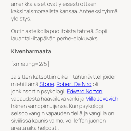
amerikkalaiset ovat yleisesti ottaen
kaksinaismoraalista kansaa. Anteeksi tyhmä
yleistys.
Outin asteikolla puolitoista tähteä. Sopii
lauantai-iltapäivän perhe-elokuvaksi.
Kivenharmaata
[xrr rating=2/5]
Ja sitten katsottiin oikein tähtinäyttelijöiden
miehittämä
Stone
.
Robert De Niro
oli
jonkinsortin psykologi,
Edward Norton
vapaudesta haavaileva vanki ja
Milla Jovovich
hänen vamppimuijansa. Kun psykologi
seisoo vangin vapauden tiellä ja vangilla on
siviilissä kaunis vaimo, voi leffan juonen
arvata aika helposti.