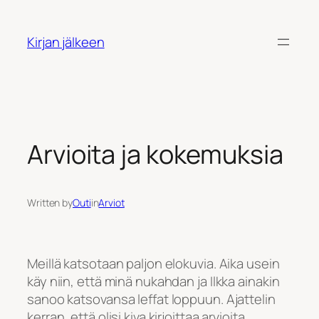
Siirry
sisältöön
Kirjan jälkeen
Arvioita ja kokemuksia
Written by
Outi
in
Arviot
Meillä katsotaan paljon elokuvia. Aika usein
käy niin, että minä nukahdan ja Ilkka ainakin
sanoo katsovansa leffat loppuun. Ajattelin
kerran, että olisi kiva kirjoittaa arvioita