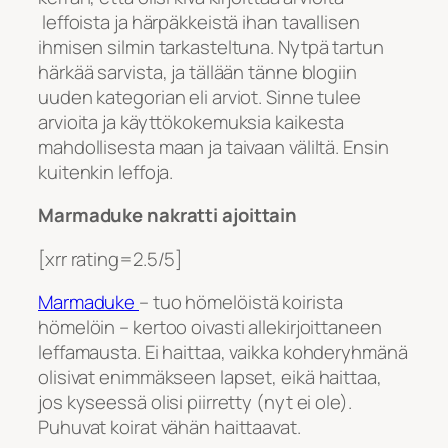
leffoista ja härpäkkeistä ihan tavallisen
ihmisen silmin tarkasteltuna. Nytpä tartun
härkää sarvista, ja tällään tänne blogiin
uuden kategorian eli arviot. Sinne tulee
arvioita ja käyttökokemuksia kaikesta
mahdollisesta maan ja taivaan väliltä. Ensin
kuitenkin leffoja.
Marmaduke nakratti ajoittain
[xrr rating=2.5/5]
Marmaduke
– tuo hömelöistä koirista
hömelöin – kertoo oivasti allekirjoittaneen
leffamausta. Ei haittaa, vaikka kohderyhmänä
olisivat enimmäkseen lapset, eikä haittaa,
jos kyseessä olisi piirretty (nyt ei ole).
Puhuvat koirat vähän haittaavat.