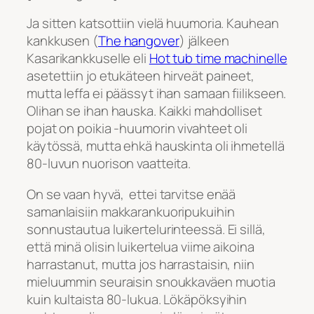
Ja sitten katsottiin vielä huumoria. Kauhean
kankkusen (
The hangover
) jälkeen
Kasarikankkuselle eli
Hot tub time machinelle
asetettiin jo etukäteen hirveät paineet,
mutta leffa ei päässyt ihan samaan fiilikseen.
Olihan se ihan hauska. Kaikki mahdolliset
pojat on poikia -huumorin vivahteet oli
käytössä, mutta ehkä hauskinta oli ihmetellä
80-luvun nuorison vaatteita.
On se vaan hyvä, ettei tarvitse enää
samanlaisiin makkarankuoripukuihin
sonnustautua luikertelurinteessä. Ei sillä,
että minä olisin luikertelua viime aikoina
harrastanut, mutta jos harrastaisin, niin
mieluummin seuraisin snoukkaväen muotia
kuin kultaista 80-lukua. Lökäpöksyihin