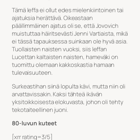
Tämä leffa ei ollut edes mielenkiintoinen tai
ajatuksia herättävä. Oikeastaan
päällimmäinen ajatus oli se, että Jovovich
muistuttaa häiritsevästi Jenni Vartiaista, mikä
ei tässä tapauksessa suinkaan ole hyvä asia.
Tuollaisten naisten vuoksi, siis leffan
Lucettan kaltaisten naisten, hameväki on
tuomittu olemaan kakkoskastia hamaan
tulevaisuuteen.
Surkeastihan siinä lopulta kävi, mutta niin oli
arvattavissakin. Kaksi tähteä ikävän
yksitoikkoisesta elokuvasta, johon oli tehty
tekotaiteellinen juoni.
80-luvun kuteet
[xrr rating=3/5]