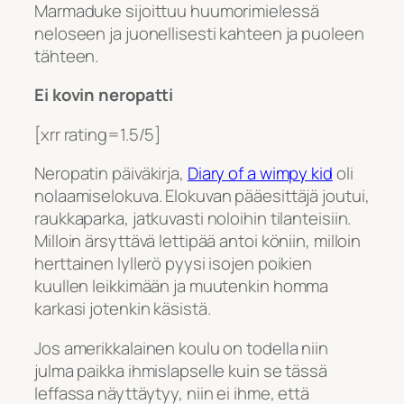
Marmaduke sijoittuu huumorimielessä
neloseen ja juonellisesti kahteen ja puoleen
tähteen.
Ei kovin neropatti
[xrr rating=1.5/5]
Neropatin päiväkirja,
Diary of a wimpy kid
oli
nolaamiselokuva. Elokuvan pääesittäjä joutui,
raukkaparka, jatkuvasti noloihin tilanteisiin.
Milloin ärsyttävä lettipää antoi köniin, milloin
herttainen lyllerö pyysi isojen poikien
kuullen leikkimään ja muutenkin homma
karkasi jotenkin käsistä.
Jos amerikkalainen koulu on todella niin
julma paikka ihmislapselle kuin se tässä
leffassa näyttäytyy, niin ei ihme, että