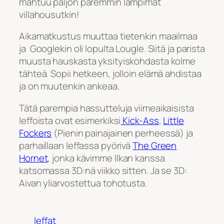
mahtuu paljon paremmin lämpimät
villahousutkin!
Aikamatkustus muuttaa tietenkin maailmaa
ja Googlekin oli lopulta Lougle. Siitä ja parista
muusta hauskasta yksityiskohdasta kolme
tähteä. Sopii hetkeen, jolloin elämä ahdistaa
ja on muutenkin ankeaa.
Tätä parempia hassutteluja viimeaikaisista
leffoista ovat esimerkiksi
Kick-Ass
,
Little
Fockers
(Pienin painajainen perheessä) ja
parhaillaan leffassa pyörivä
The Green
Hornet
, jonka kävimme Ilkan kanssa
katsomassa 3D:nä viikko sitten. Ja se 3D:
Aivan yliarvostettua tohotusta.
leffat