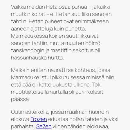
Vaikka meidän Heta osaa puhua – ja kaikki
muutkin koirat – ei Hetan suu liiku sanojen
tahtiin. Hetan puheet ovat enimmäkseen
ääneen ajatteluja kuin puhetta.
Marmadukessa koirien suut liikkuivat
sanojen tahtiin, mutta muuten hölmö
tanskandogin ja mastiffin sekoitus oli
hassunhauska hurtta.
Melkein eniten nauratti se kohtaus, jossa
Marmaduke istui pikkuruisessa minissä niin,
että pää oli kattoluukusta ulkona. Toki
muotitietoisella hurtalla oli aurinkolasit
päässä.
Outin asteikolla, jossa maailman huonoin
elokuva
Frozen
edustaa nollan tähden ja yksi
parhaista,
Se7en
viiden tähden elokuvaa,