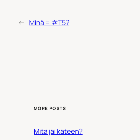
←
Minä = #T5?
MORE POSTS
Mitä jäi käteen?