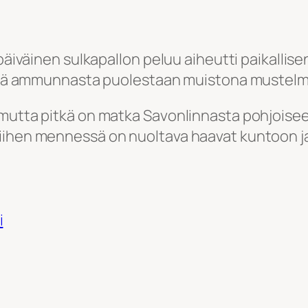
päiväinen sulkapallon peluu aiheutti paikallisen
sestä ammunnasta puolestaan muistona mustelm
mutta pitkä on matka Savonlinnasta pohjoiseen
ihen mennessä on nuoltava haavat kuntoon ja h
i