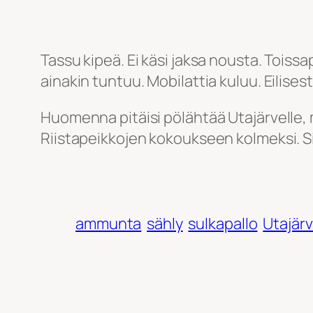
Tassu kipeä. Ei käsi jaksa nousta. Toissa
ainakin tuntuu. Mobilattia kuluu. Eili
Huomenna pitäisi pölähtää Utajärvelle, 
Riistapeikkojen kokoukseen kolmeksi. Si
ammunta
sähly
sulkapallo
Utajärv