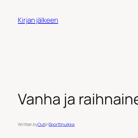
Siirry
sisältöön
Kirjan jälkeen
Vanha ja raihnain
Written by
Outi
in
Sporttinurkka