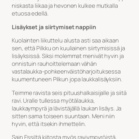
niskasta liikaa ja hevonen kulkee mutkalla
etuosa edellä.
Lisäykset ja siirtymiset nappiin
Kuolainten liikuttelu alusta asti saa aikaan
sen, että Pilkku on kuuliainen siirtymisissä ja
lisäyksissä. Siksi molemmat menivät hyvin ja
onnistuin rauhoittelemaan vähän
vastalaukka-pohkeenväistöharjoituksessa
kuumentuneen Pilkun jopa laukkalisäyksiin.
Teimme ravista seis pituushalkaisijalle ja siitä
ravi. Uralle tullessa myötälaukka,
laukkaympyrä ja lävistäjällä laukan lisäys. Ja
sitten sama toiseen suuntaan. Meni niin
hyvin, että itsekin ihmettelin.
Sain Essiltä kiitosta myös raviympyröistä,