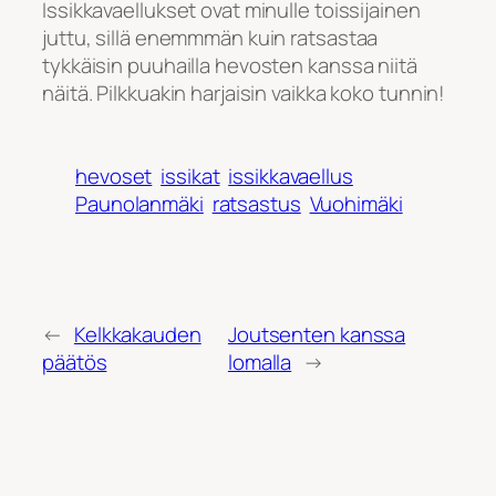
Issikkavaellukset ovat minulle toissijainen
juttu, sillä enemmmän kuin ratsastaa
tykkäisin puuhailla hevosten kanssa niitä
näitä. Pilkkuakin harjaisin vaikka koko tunnin!
hevoset
issikat
issikkavaellus
Paunolanmäki
ratsastus
Vuohimäki
←
Kelkkakauden
Joutsenten kanssa
päätös
lomalla
→