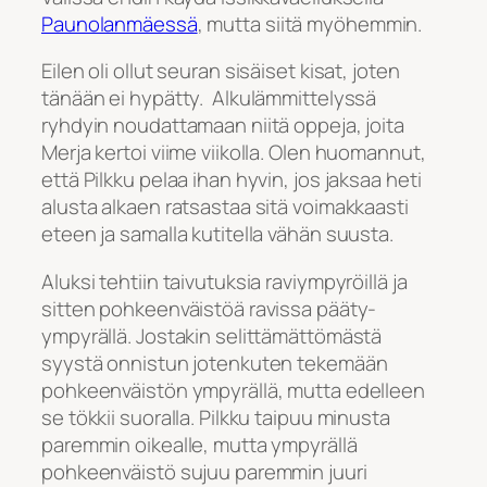
Paunolanmäessä
, mutta siitä myöhemmin.
Eilen oli ollut seuran sisäiset kisat, joten
tänään ei hypätty. Alkulämmittelyssä
ryhdyin noudattamaan niitä oppeja, joita
Merja kertoi viime viikolla. Olen huomannut,
että Pilkku pelaa ihan hyvin, jos jaksaa heti
alusta alkaen ratsastaa sitä voimakkaasti
eteen ja samalla kutitella vähän suusta.
Aluksi tehtiin taivutuksia raviympyröillä ja
sitten pohkeenväistöä ravissa pääty-
ympyrällä. Jostakin selittämättömästä
syystä onnistun jotenkuten tekemään
pohkeenväistön ympyrällä, mutta edelleen
se tökkii suoralla. Pilkku taipuu minusta
paremmin oikealle, mutta ympyrällä
pohkeenväistö sujuu paremmin juuri