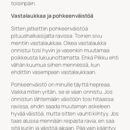
toisinpäin.
Vastalaukkaa ja pohkeenväistöä
Sitten jatkettiin pohkeenväistöä
pituushalkaisijalta ravissa. Toinen sivu
mentiin vastalaukkaa. Oikea vastalaukka
onnistui tosi hyvin ja vasenkin muutamaa
poikkeusta lukuunottamatta. Ehkä Pilkku ehti
vähän kuumua siihen mennessä, kun
ehdittiin vasempaan vastalaukkaan.
Pohkeenväistö on minulle täyttä hepreaa.
Vaikka miten yritän, se ei vaan onnistu. Jos
onnistun lähtemään väistöön tosi hitaassa
ravissa, ehdin saada muutaman askeleen
hyvää väistöä, mutta sitten vauhti kiihtyy. Jos
taas alussa mennään reipasta ravia, en saa
sitä kuriin ja väistöä aikaan. Pää vain kääntyy