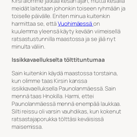
Kirsi aiomme jatkaa kesän ajan, mutta kesällä
meidät laitetaan johonkin toiseen ryhmään ja
toiselle päivälle. Eniten minua kuitenkin
harmittaa se, että
Vuohimäessä
on
kuulemma yleensä käyty kevään viimeisellä
ratsastustunnilla maastossa ja se jää nyt
minulta väliin.
Issikkavaellukselta tölttituntumaa
Sain kuitenkin käydä maastossa torstaina,
kun olimme taas Kirsin kanssa
issikkavaelluksella Paunolanmäessä. Sain
mennä taas Hnokilla. Harmi, ettei
Paunolanmäessä mennä enempää laukkaa.
Silti reissu oli varsin vauhdikas, kun kokenut
ratsastajaporukka tölttäsi keväisissä
maisemissa.