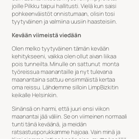
joille Pilkku taipui hallitusti. Vielä kun saisi
pohkeenväistöt onnistumaan, olisin tosi
tyytyväinen ja valmiina uusiin haasteisiin.
Kevään viimeistä viedään
Olen melko tyytyväinen tämän kevään
kehitykseeni, vaikka olen ollut aivan liikaa
pois tunneilta. Minulle on sattunut monta
työreissua maanantaille ja nyt tulevana
maanantaina sattuu ensimmäistä kertaa
oma reissu. Lähdemme silloin LimpBizkitin
keikalle Helsinkiin.
Sinänsä on harmi, että juuri ensi viikon
maanantai jää väliin. Se on viimeinen normaali
tunti tänä keväänä, ja meidän
ratsastusporukkamme hajoaa. Vain minä ja