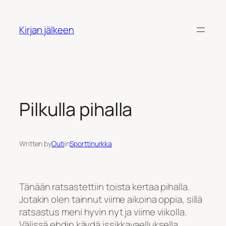
Siirry
sisältöön
Kirjan jälkeen
Pilkulla pihalla
Written by
Outi
in
Sporttinurkka
Tänään ratsastettiin toista kertaa pihalla.
Jotakin olen tainnut viime aikoina oppia, sillä
ratsastus meni hyvin nyt ja viime viikolla.
Välissä ehdin käydä issikkavaelluksella