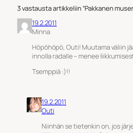
3 vastausta artikkeliin “Pakkanen muse
19.2.2011
Minna
Höpöhöpö, Outi! Muutama väliin jää
innolla radalle – menee liikkumises
Tsemppiä :)!!
19.2.2011
Outi
Niinhän se tietenkin on, jos jär