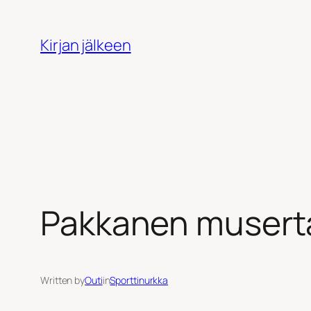
Siirry
sisältöön
Kirjan jälkeen
Pakkanen musert
Written by
Outi
in
Sporttinurkka