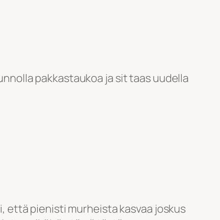
nnolla pakkastaukoa ja sit taas uudella
i, että pienisti murheista kasvaa joskus