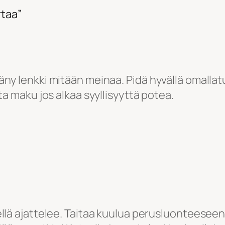
rtaa”
ny lenkki mitään meinaa. Pidä hyvällä omallatu
ta maku jos alkaa syyllisyyttä potea.
jellä ajattelee. Taitaa kuulua perusluonteeseen