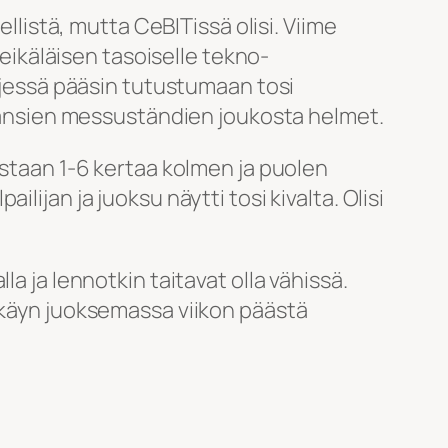
llistä, mutta CeBITissä olisi. Viime
meikäläisen tasoiselle tekno-
yljessä pääsin tutustumaan tosi
tuhansien messuständien joukosta helmet.
uostaan 1-6 kertaa kolmen ja puolen
ijan ja juoksu näytti tosi kivalta. Olisi
a ja lennotkin taitavat olla vähissä.
n käyn juoksemassa viikon päästä