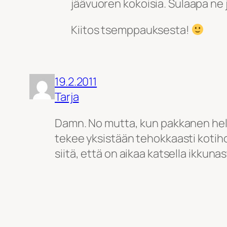
jäävuoren kokoisia. Sulaapa ne j
Kiitos tsemppauksesta!
19.2.2011
Tarja
Damn. No mutta, kun pakkanen helli
tekee yksistään tehokkaasti kotiho
siitä, että on aikaa katsella ikkuna