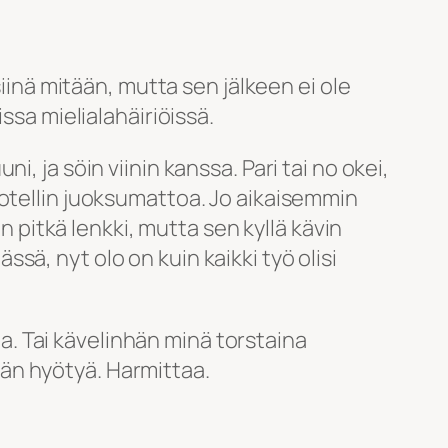
siinä mitään, mutta sen jälkeen ei ole
ssa mielialahäiriöissä.
, ja söin viinin kanssa. Pari tai no okei,
hotellin juoksumattoa. Jo aikaisemmin
n pitkä lenkki, mutta sen kyllä kävin
ä, nyt olo on kuin kaikki työ olisi
ta. Tai kävelinhän minä torstaina
än hyötyä. Harmittaa.