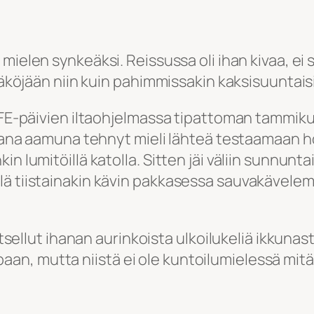
 mielen synkeäksi. Reissussa oli ihan kivaa, ei 
näköjään niin kuin pahimmissakin kaksisuuntaisi
FE-päivien iltaohjelmassa tipattoman tammikuuni
aavana aamuna tehnyt mieli lähteä testaamaan 
n lumitöillä katolla. Sitten jäi väliin sunnuntai
 tiistainakin kävin pakkasessa sauvakävelemäss
katsellut ihanan aurinkoista ulkoilukeliä ikkunas
n, mutta niistä ei ole kuntoilumielessä mitä