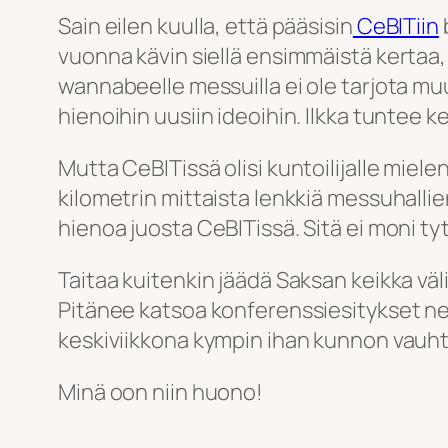
Sain eilen kuulla, että pääsisin
CeBITiin
vuonna kävin siellä ensimmäistä kertaa, j
wannabeelle messuilla ei ole tarjota muu
hienoihin uusiin ideoihin. Ilkka tuntee
Mutta CeBITissä olisi kuntoilijalle miel
kilometrin mittaista lenkkiä messuhallien
hienoa juosta CeBITissä. Sitä ei moni ty
Taitaa kuitenkin jäädä Saksan keikka väli
Pitänee katsoa konferenssiesitykset net
keskiviikkona kympin ihan kunnon vauhtia
Minä oon niin huono!