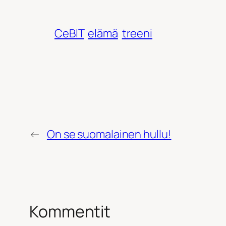
CeBIT
elämä
treeni
←
On se suomalainen hullu!
Kommentit