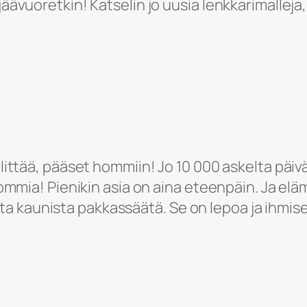
äävuoretkin! Katselin jo uusia lenkkarimalleja
ttää, pääset hommiin! Jo 10 000 askelta päiv
mmia! Pienikin asia on aina eteenpäin. Ja eläm
sta kaunista pakkassäätä. Se on lepoa ja ihmise