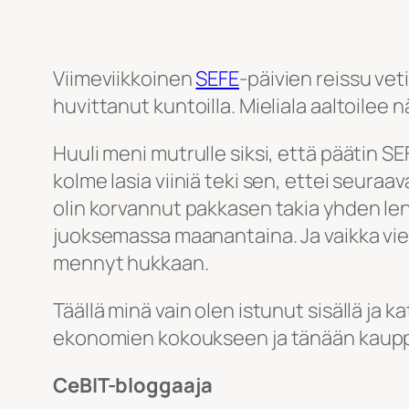
Viimeviikkoinen
SEFE
-päivien reissu veti
huvittanut kuntoilla. Mieliala aaltoilee 
Huuli meni mutrulle siksi, että päätin SE
kolme lasia viiniä teki sen, ettei seur
olin korvannut pakkasen takia yhden lenki
juoksemassa maanantaina. Ja vaikka vielä
mennyt hukkaan.
Täällä minä vain olen istunut sisällä ja 
ekonomien kokoukseen ja tänään kauppaa
CeBIT-bloggaaja