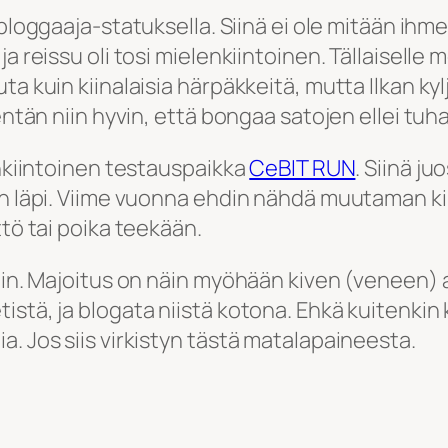
bloggaaja-statuksella. Siinä ei ole mitään ihmee
a reissu oli tosi mielenkiintoinen. Tällaiselle 
ta kuin kiinalaisia härpäkkeitä, mutta Ilkan k
 kentän niin hyvin, että bongaa satojen ellei 
enkiintoinen testauspaikka
CeBIT RUN
. Siinä j
 läpi. Viime vuonna ehdin nähdä muutaman kilpail
ttö tai poika teekään.
in. Majoitus on näin myöhään kiven (veneen) all
istä, ja blogata niistä kotona. Ehkä kuitenki
. Jos siis virkistyn tästä matalapaineesta.