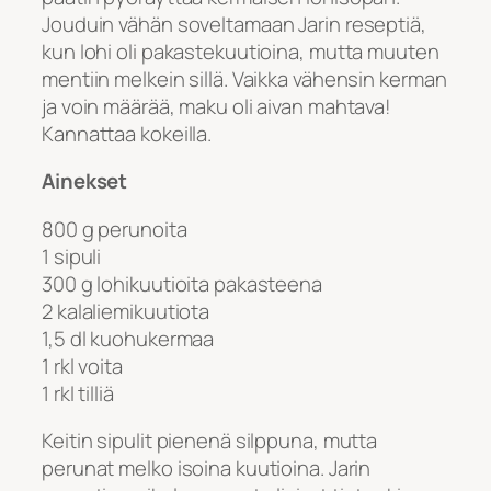
Jouduin vähän soveltamaan Jarin reseptiä,
kun lohi oli pakastekuutioina, mutta muuten
mentiin melkein sillä. Vaikka vähensin kerman
ja voin määrää, maku oli aivan mahtava!
Kannattaa kokeilla.
Ainekset
800 g perunoita
1 sipuli
300 g lohikuutioita pakasteena
2 kalaliemikuutiota
1,5 dl kuohukermaa
1 rkl voita
1 rkl tilliä
Keitin sipulit pienenä silppuna, mutta
perunat melko isoina kuutioina. Jarin