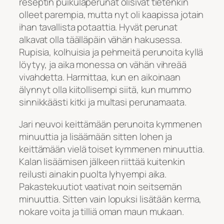
reseptin puikulaperunat olisivat tietenkin
olleet parempia, mutta nyt oli kaapissa jotain
ihan tavallista potaattia. Hyvät perunat
alkavat olla täälläpäin vähän hakusessa.
Rupisia, kolhuisia ja pehmeitä perunoita kyllä
löytyy, ja aika monessa on vähän vihreää
vivahdetta. Harmittaa, kun en aikoinaan
älynnyt olla kiitollisempi siitä, kun mummo
sinnikkäästi kitki ja multasi perunamaata.
Jari neuvoi keittämään perunoita kymmenen
minuuttia ja lisäämään sitten lohen ja
keittämään vielä toiset kymmenen minuuttia.
Kalan lisäämisen jälkeen riittää kuitenkin
reilusti ainakin puolta lyhyempi aika.
Pakastekuutiot vaativat noin seitsemän
minuuttia. Sitten vain lopuksi lisätään kerma,
nokare voita ja tilliä oman maun mukaan.