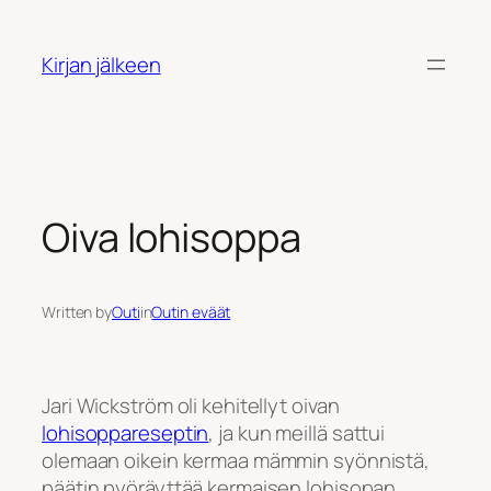
Siirry
sisältöön
Kirjan jälkeen
Oiva lohisoppa
Written by
Outi
in
Outin eväät
Jari Wickström oli kehitellyt oivan
lohisoppareseptin
, ja kun meillä sattui
olemaan oikein kermaa mämmin syönnistä,
päätin pyöräyttää kermaisen lohisopan.