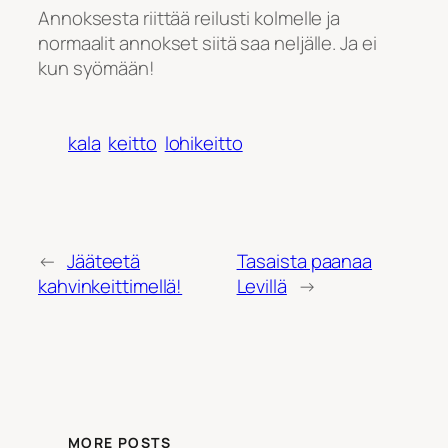
Annoksesta riittää reilusti kolmelle ja
normaalit annokset siitä saa neljälle. Ja ei
kun syömään!
kala
keitto
lohikeitto
←
Jääteetä
Tasaista paanaa
kahvinkeittimellä!
Levillä
→
MORE POSTS