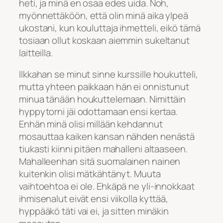
heti, ja minä en osaa edes uida. Noh,
myönnettäköön, että olin minä aika ylpeä
ukostani, kun kouluttaja ihmetteli, eikö tämä
tosiaan ollut koskaan aiemmin sukeltanut
laitteilla.
Ilkkahan se minut sinne kurssille houkutteli,
mutta yhteen paikkaan hän ei onnistunut
minua tänään houkuttelemaan. Nimittäin
hyppytorni jäi odottamaan ensi kertaa.
Enhän minä olisi millään kehdannut
mosauttaa kaiken kansan nähden nenästä
tiukasti kiinni pitäen mahalleni altaaseen.
Mahalleenhan sitä suomalainen nainen
kuitenkin olisi mätkähtänyt. Muuta
vaihtoehtoa ei ole. Ehkäpä ne yli-innokkaat
ihmisenalut eivät ensi viikolla kyttää,
hyppääkö täti vai ei, ja sitten minäkin