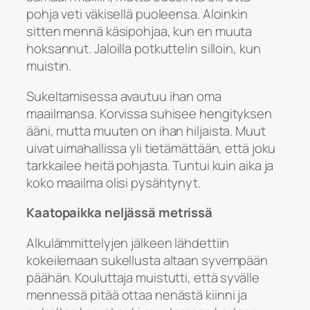
pohja veti väkisellä puoleensa. Aloinkin
sitten mennä käsipohjaa, kun en muuta
hoksannut. Jaloilla potkuttelin silloin, kun
muistin.
Sukeltamisessa avautuu ihan oma
maailmansa. Korvissa suhisee hengityksen
ääni, mutta muuten on ihan hiljaista. Muut
uivat uimahallissa yli tietämättään, että joku
tarkkailee heitä pohjasta. Tuntui kuin aika ja
koko maailma olisi pysähtynyt.
Kaatopaikka neljässä metrissä
Alkulämmittelyjen jälkeen lähdettiin
kokeilemaan sukellusta altaan syvempään
päähän. Kouluttaja muistutti, että syvälle
mennessä pitää ottaa nenästä kiinni ja