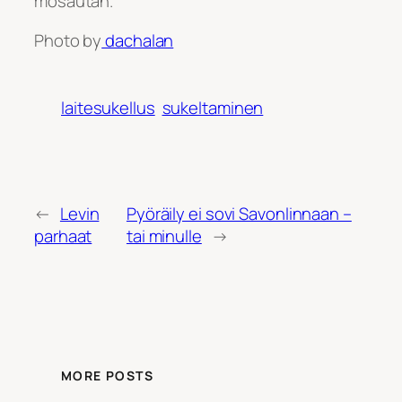
mosautan.
Photo by
dachalan
laitesukellus
sukeltaminen
←
Levin
Pyöräily ei sovi Savonlinnaan –
parhaat
tai minulle
→
MORE POSTS