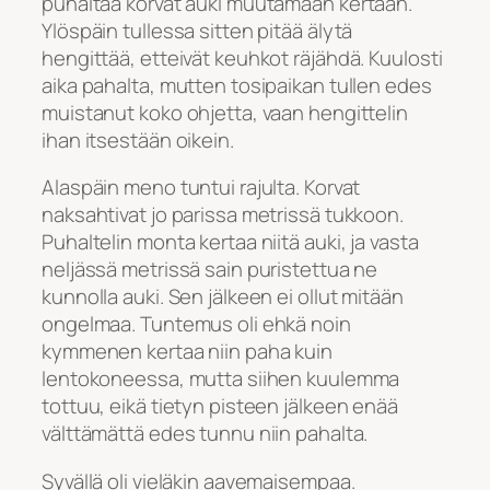
puhaltaa korvat auki muutamaan kertaan.
Ylöspäin tullessa sitten pitää älytä
hengittää, etteivät keuhkot räjähdä. Kuulosti
aika pahalta, mutten tosipaikan tullen edes
muistanut koko ohjetta, vaan hengittelin
ihan itsestään oikein.
Alaspäin meno tuntui rajulta. Korvat
naksahtivat jo parissa metrissä tukkoon.
Puhaltelin monta kertaa niitä auki, ja vasta
neljässä metrissä sain puristettua ne
kunnolla auki. Sen jälkeen ei ollut mitään
ongelmaa. Tuntemus oli ehkä noin
kymmenen kertaa niin paha kuin
lentokoneessa, mutta siihen kuulemma
tottuu, eikä tietyn pisteen jälkeen enää
välttämättä edes tunnu niin pahalta.
Syvällä oli vieläkin aavemaisempaa.