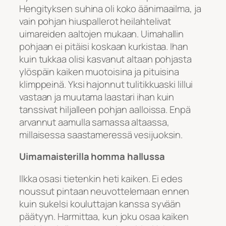
Hengityksen suhina oli koko äänimaailma, ja
vain pohjan hiuspallerot heilahtelivat
uimareiden aaltojen mukaan. Uimahallin
pohjaan ei pitäisi koskaan kurkistaa. Ihan
kuin tukkaa olisi kasvanut altaan pohjasta
ylöspäin kaiken muotoisina ja pituisina
klimppeinä. Yksi hajonnut tulitikkuaski lillui
vastaan ja muutama laastari ihan kuin
tanssivat hiljalleen pohjan aalloissa. Enpä
arvannut aamulla samassa altaassa,
millaisessa saastameressä vesijuoksin.
Uimamaisterilla homma hallussa
Ilkka osasi tietenkin heti kaiken. Ei edes
noussut pintaan neuvottelemaan ennen
kuin sukelsi kouluttajan kanssa syvään
päätyyn. Harmittaa, kun joku osaa kaiken