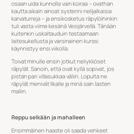
osaan uida kunnolla vain koiraa – ovathan
kautta aikain ainoat systerini nelijalkaisia
karvaturreja – ja ensikosketus räpylöihinkin
tuli vasta viime kesänä Vesijärvellä. Tänään
kuitenkin uskaltauduin testaamaan
laitesukellusta ja varsinainen kurssi
käynnistyy ensi viikolla.
Toivat minulle ensin jotkut neliykköset
räpylät. Sanoin, että ovat kyllä sopivat, jos
pistän pari villasukkaa väliin. Lopulta ne
räpylät menivät Ilkalle ja minä sain lasten
mallin.
Reppu selkään ja mahalleen
Ensimmäinen haaste oli saada vehkeet