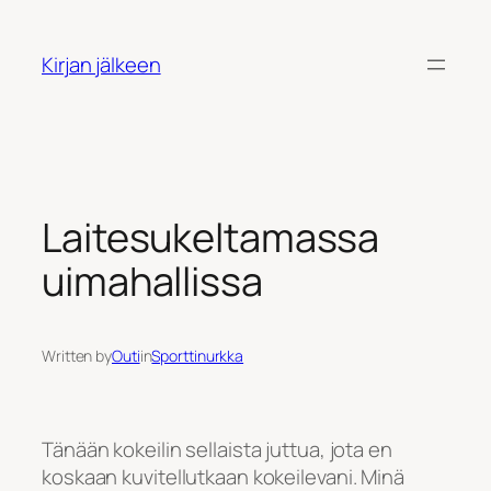
Siirry
sisältöön
Kirjan jälkeen
Laitesukeltamassa
uimahallissa
Written by
Outi
in
Sporttinurkka
Tänään kokeilin sellaista juttua, jota en
koskaan kuvitellutkaan kokeilevani. Minä