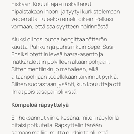
niskaan. Kouluttaja ei uskaltanut
hipaistakaan ihoon, ja tyytyi kurkistelemaan
veden alta, tuleeko remelit oikein. Pelkäsi
varmaan, että saa syytteen häirinnästä.
Aluksi oli tosi outoa hengittää tötterön
kautta. Puhkuin ja puhisin kuin Sepe-Susi.
Ensiksi otettiin leveä haara-asento ja
mätkähdettiin polvilleen altaan pohjaan.
Sitten mentiinkin jo mahalleen, eikä
altaanpohjaan todellakaan tarvinnut pyrkiä.
Siihen suorastaan jysähti, kun kouluttaja otti
ilmat pois tasapainoliivistä.
Kömpelöä räpsyttelyä
En hoksannut viime kesänä, miten räpylöillä
pitäisi potkutella. Räpsyttelin tänään
samaan malliin, mutta oudointa oli, että