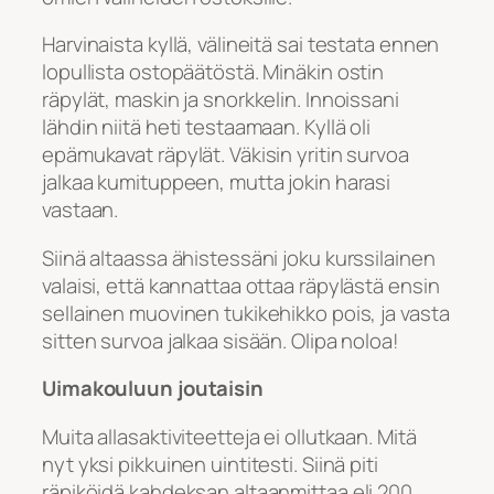
Harvinaista kyllä, välineitä sai testata ennen
lopullista ostopäätöstä. Minäkin ostin
räpylät, maskin ja snorkkelin. Innoissani
lähdin niitä heti testaamaan. Kyllä oli
epämukavat räpylät. Väkisin yritin survoa
jalkaa kumituppeen, mutta jokin harasi
vastaan.
Siinä altaassa ähistessäni joku kurssilainen
valaisi, että kannattaa ottaa räpylästä ensin
sellainen muovinen tukikehikko pois, ja vasta
sitten survoa jalkaa sisään. Olipa noloa!
Uimakouluun joutaisin
Muita allasaktiviteetteja ei ollutkaan. Mitä
nyt yksi pikkuinen uintitesti. Siinä piti
räpiköidä kahdeksan altaanmittaa eli 200