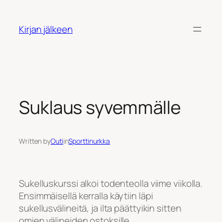
Siirry
sisältöön
Kirjan jälkeen
Suklaus syvemmälle
Written by
Outi
in
Sporttinurkka
Sukelluskurssi alkoi todenteolla viime viikolla.
Ensimmäisellä kerralla käytiin läpi
sukellusvälineitä, ja ilta päättyikin sitten
omien välineiden ostoksille.