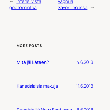
←
Intensiivistä
Vappua
geotoimintaa
Savonlinnassa
→
MORE POSTS
14.6.2018
Mitä jäi käteen?
11.6.2018
Kanadalaisia makuja
8.6.2018
Roadtripillä Nova Scotiassa