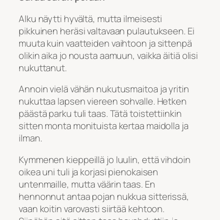
Alku näytti hyvältä, mutta ilmeisesti
pikkuinen heräsi valtavaan pulautukseen. Ei
muuta kuin vaatteiden vaihtoon ja sittenpä
olikin aika jo nousta aamuun, vaikka äitiä olisi
nukuttanut.
Annoin vielä vähän nukutusmaitoa ja yritin
nukuttaa lapsen viereen sohvalle. Hetken
päästä parku tuli taas. Tätä toistettiinkin
sitten monta monituista kertaa maidolla ja
ilman.
Kymmenen kieppeillä jo luulin, että vihdoin
oikea uni tuli ja korjasi pienokaisen
untenmaille, mutta väärin taas. En
hennonnut antaa pojan nukkua sitterissä,
vaan koitin varovasti siirtää kehtoon.