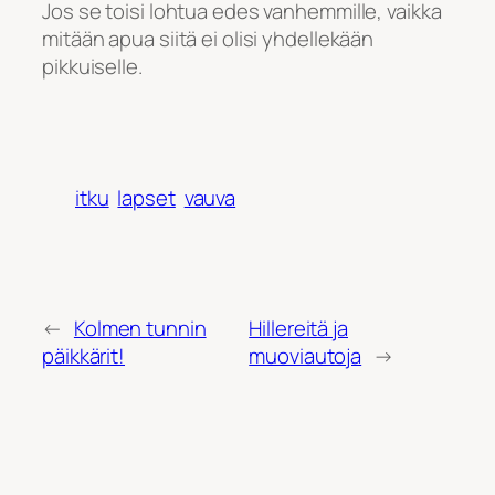
Jos se toisi lohtua edes vanhemmille, vaikka
mitään apua siitä ei olisi yhdellekään
pikkuiselle.
itku
lapset
vauva
←
Kolmen tunnin
Hillereitä ja
päikkärit!
muoviautoja
→