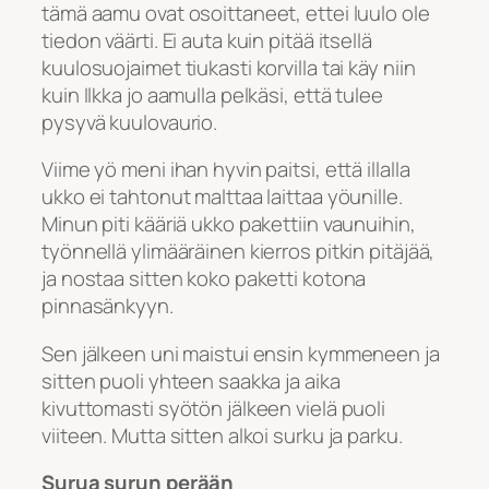
tämä aamu ovat osoittaneet, ettei luulo ole
tiedon väärti. Ei auta kuin pitää itsellä
kuulosuojaimet tiukasti korvilla tai käy niin
kuin Ilkka jo aamulla pelkäsi, että tulee
pysyvä kuulovaurio.
Viime yö meni ihan hyvin paitsi, että illalla
ukko ei tahtonut malttaa laittaa yöunille.
Minun piti kääriä ukko pakettiin vaunuihin,
työnnellä ylimääräinen kierros pitkin pitäjää,
ja nostaa sitten koko paketti kotona
pinnasänkyyn.
Sen jälkeen uni maistui ensin kymmeneen ja
sitten puoli yhteen saakka ja aika
kivuttomasti syötön jälkeen vielä puoli
viiteen. Mutta sitten alkoi surku ja parku.
Surua surun perään