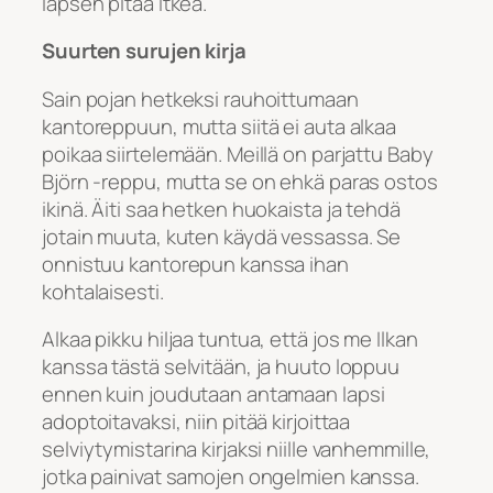
lapsen pitää itkeä.
Suurten surujen kirja
Sain pojan hetkeksi rauhoittumaan
kantoreppuun, mutta siitä ei auta alkaa
poikaa siirtelemään. Meillä on parjattu Baby
Björn -reppu, mutta se on ehkä paras ostos
ikinä. Äiti saa hetken huokaista ja tehdä
jotain muuta, kuten käydä vessassa. Se
onnistuu kantorepun kanssa ihan
kohtalaisesti.
Alkaa pikku hiljaa tuntua, että jos me Ilkan
kanssa tästä selvitään, ja huuto loppuu
ennen kuin joudutaan antamaan lapsi
adoptoitavaksi, niin pitää kirjoittaa
selviytymistarina kirjaksi niille vanhemmille,
jotka painivat samojen ongelmien kanssa.