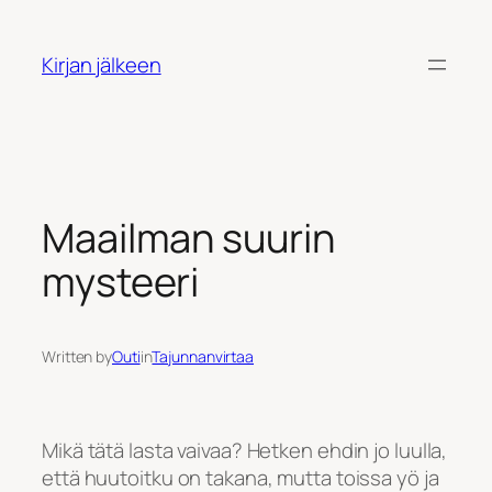
Siirry
sisältöön
Kirjan jälkeen
Maailman suurin
mysteeri
Written by
Outi
in
Tajunnanvirtaa
Mikä tätä lasta vaivaa? Hetken ehdin jo luulla,
että huutoitku on takana, mutta toissa yö ja