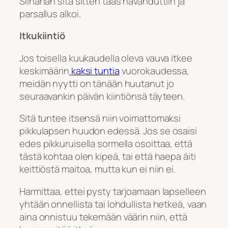
Siinähän sitä sitten taas havahduttiin ja
parsallus alkoi.
Itkukiintiö
Jos toisella kuukaudella oleva vauva itkee
keskimäärin
kaksi tuntia
vuorokaudessa,
meidän nyytti on tänään huutanut jo
seuraavankin päivän kiintiönsä täyteen.
Sitä tuntee itsensä niin voimattomaksi
pikkulapsen huudon edessä. Jos se osaisi
edes pikkuruisella sormella osoittaa, että
tästä kohtaa olen kipeä, tai että haepa äiti
keittiöstä maitoa, mutta kun ei niin ei.
Harmittaa, ettei pysty tarjoamaan lapselleen
yhtään onnellista tai lohdullista hetkeä, vaan
aina onnistuu tekemään väärin niin, että