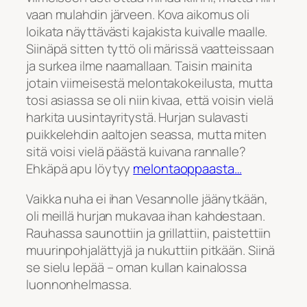
vaan mulahdin järveen. Kova aikomus oli
loikata näyttävästi kajakista kuivalle maalle.
Siinäpä sitten tyttö oli märissä vaatteissaan
ja surkea ilme naamallaan. Taisin mainita
jotain viimeisestä melontakokeilusta, mutta
tosi asiassa se oli niin kivaa, että voisin vielä
harkita uusintayritystä. Hurjan sulavasti
puikkelehdin aaltojen seassa, mutta miten
sitä voisi vielä päästä kuivana rannalle?
Ehkäpä apu löytyy
melontaoppaasta…
Vaikka nuha ei ihan Vesannolle jäänytkään,
oli meillä hurjan mukavaa ihan kahdestaan.
Rauhassa saunottiin ja grillattiin, paistettiin
muurinpohjalättyjä ja nukuttiin pitkään. Siinä
se sielu lepää – oman kullan kainalossa
luonnonhelmassa.