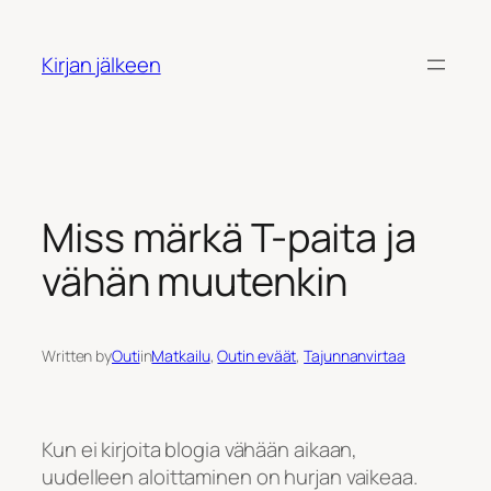
Siirry
sisältöön
Kirjan jälkeen
Miss märkä T-paita ja
vähän muutenkin
Written by
Outi
in
Matkailu
, 
Outin eväät
, 
Tajunnanvirtaa
Kun ei kirjoita blogia vähään aikaan,
uudelleen aloittaminen on hurjan vaikeaa.