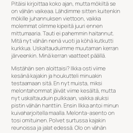
Pitäisi kirjoittaa koko ajan, mutta mökiltä se
on vähän vaikeaa. Lähdimme sitten kuitenkin
mökille juhannuksen viettoon, vaikka
molemmat olimme kipeitä juuri ennen
mittumaaria. Tauti ei pahemmin haitannut.
Mitä nyt vähän nenä vuoti ja köhä kutkutti
kurkkua. Uskaltauduimme muutaman kerran
järveenkin. Minä kerran vaatteet päällä.
Mistähän sen aloittaisi? Ilkka osti viime
kesänä kajakin ja houkutteli minuakin
testaamaan sitä. En nyt muista, miksi
melontahommat jäivät viime kesältä, mutta
nyt uskaltauduin pulkkaan, vaikka aluksi
pistin vähän hanttiin. Ensin Ilkka antoi minun
kuivaharjoitella maalla. Melonta-asento on
tosi omituinen. Polvet surtussa kajakin
reunoissa ja jalat edessä. Olo on vähän