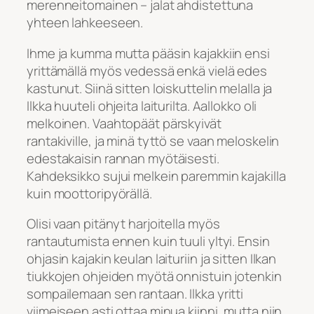
merenneitomainen – jalat ahdistettuna
yhteen lahkeeseen.
Ihme ja kumma mutta pääsin kajakkiin ensi
yrittämällä myös vedessä enkä vielä edes
kastunut. Siinä sitten loiskuttelin melalla ja
Ilkka huuteli ohjeita laiturilta. Aallokko oli
melkoinen. Vaahtopäät pärskyivät
rantakiville, ja minä tyttö se vaan meloskelin
edestakaisin rannan myötäisesti.
Kahdeksikko sujui melkein paremmin kajakilla
kuin moottoripyörällä.
Olisi vaan pitänyt harjoitella myös
rantautumista ennen kuin tuuli yltyi. Ensin
ohjasin kajakin keulan laituriin ja sitten Ilkan
tiukkojen ohjeiden myötä onnistuin jotenkin
sompailemaan sen rantaan. Ilkka yritti
viimeiseen asti ottaa minua kiinni, mutta niin