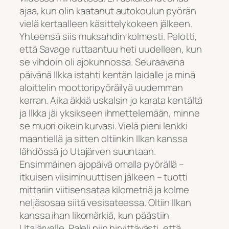
ajaa, kun olin kaatanut autokoulun pyörän
vielä kertaalleen käsittelykokeen jälkeen.
Yhteensä siis muksahdin kolmesti. Pelotti,
että Savage ruttaantuu heti uudelleen, kun
se vihdoin oli ajokunnossa. Seuraavana
päivänä Ilkka istahti kentän laidalle ja minä
aloittelin moottoripyöräilyä uudemman
kerran. Aika äkkiä uskalsin jo karata kentältä
ja Ilkka jäi yksikseen ihmettelemään, minne
se muori oikein kurvasi. Vielä pieni lenkki
maantiellä ja sitten oltiinkin Ilkan kanssa
lähdössä jo Utajärven suuntaan.
Ensimmäinen ajopäivä omalla pyörällä –
itkuisen viisiminuuttisen jälkeen – tuotti
mittariin viitisensataa kilometriä ja kolme
neljäsosaa siitä vesisateessa. Oltiin Ilkan
kanssa ihan likomärkiä, kun päästiin
Utajärvelle. Paleli niin hirvittävästi, että