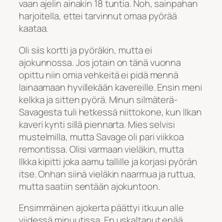
vaan ajelin ainakin 18 tuntia. Noh, sainpahan
harjoitella, ettei tarvinnut omaa pyörää
kaataa.
Oli siis kortti ja pyöräkin, mutta ei
ajokunnossa. Jos jotain on tänä vuonna
opittu niin omia vehkeitä ei pidä mennä
lainaamaan hyvillekään kavereille. Ensin meni
kelkka ja sitten pyörä. Minun silmäterä-
Savagesta tuli hetkessä niittokone, kun Ilkan
kaveri kynti sillä piennarta. Mies selvisi
mustelmilla, mutta Savage oli pari viikkoa
remontissa. Olisi varmaan vieläkin, mutta
Ilkka kipitti joka aamu tallille ja korjasi pyörän
itse. Onhan siinä vieläkin naarmua ja ruttua,
mutta saatiin sentään ajokuntoon.
Ensimmäinen ajokerta päättyi itkuun alle
viidessä minuutissa. En uskaltanut enää