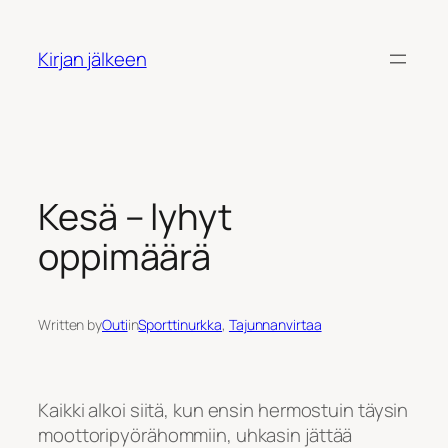
Siirry
sisältöön
Kirjan jälkeen
Kesä – lyhyt
oppimäärä
Written by
Outi
in
Sporttinurkka
, 
Tajunnanvirtaa
Kaikki alkoi siitä, kun ensin hermostuin täysin
moottoripyörähommiin, uhkasin jättää