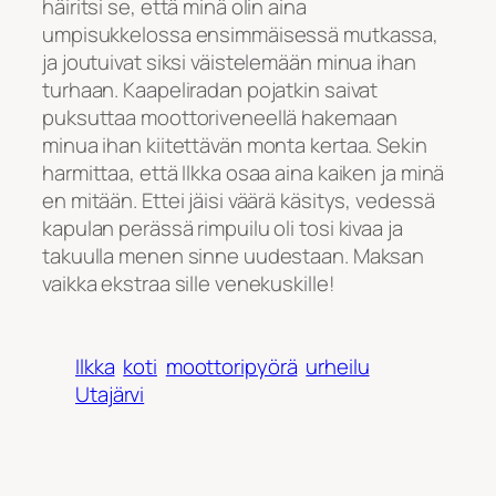
häiritsi se, että minä olin aina
umpisukkelossa ensimmäisessä mutkassa,
ja joutuivat siksi väistelemään minua ihan
turhaan. Kaapeliradan pojatkin saivat
puksuttaa moottoriveneellä hakemaan
minua ihan kiitettävän monta kertaa. Sekin
harmittaa, että Ilkka osaa aina kaiken ja minä
en mitään. Ettei jäisi väärä käsitys, vedessä
kapulan perässä rimpuilu oli tosi kivaa ja
takuulla menen sinne uudestaan. Maksan
vaikka ekstraa sille venekuskille!
Ilkka
koti
moottoripyörä
urheilu
Utajärvi