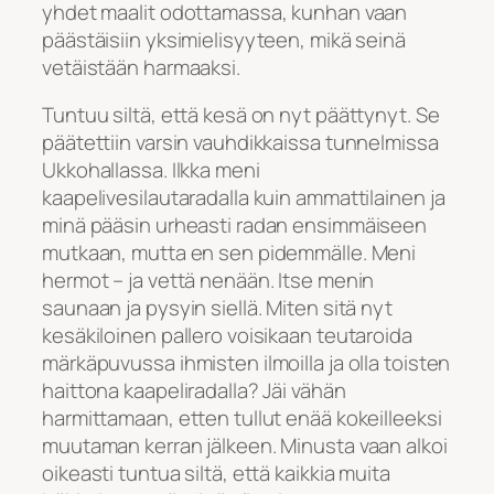
yhdet maalit odottamassa, kunhan vaan
päästäisiin yksimielisyyteen, mikä seinä
vetäistään harmaaksi.
Tuntuu siltä, että kesä on nyt päättynyt. Se
päätettiin varsin vauhdikkaissa tunnelmissa
Ukkohallassa. Ilkka meni
kaapelivesilautaradalla kuin ammattilainen ja
minä pääsin urheasti radan ensimmäiseen
mutkaan, mutta en sen pidemmälle. Meni
hermot – ja vettä nenään. Itse menin
saunaan ja pysyin siellä. Miten sitä nyt
kesäkiloinen pallero voisikaan teutaroida
märkäpuvussa ihmisten ilmoilla ja olla toisten
haittona kaapeliradalla? Jäi vähän
harmittamaan, etten tullut enää kokeilleeksi
muutaman kerran jälkeen. Minusta vaan alkoi
oikeasti tuntua siltä, että kaikkia muita