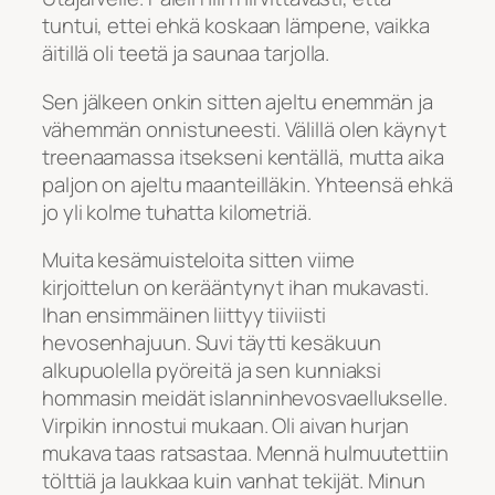
tuntui, ettei ehkä koskaan lämpene, vaikka
äitillä oli teetä ja saunaa tarjolla.
Sen jälkeen onkin sitten ajeltu enemmän ja
vähemmän onnistuneesti. Välillä olen käynyt
treenaamassa itsekseni kentällä, mutta aika
paljon on ajeltu maanteilläkin. Yhteensä ehkä
jo yli kolme tuhatta kilometriä.
Muita kesämuisteloita sitten viime
kirjoittelun on kerääntynyt ihan mukavasti.
Ihan ensimmäinen liittyy tiiviisti
hevosenhajuun. Suvi täytti kesäkuun
alkupuolella pyöreitä ja sen kunniaksi
hommasin meidät islanninhevosvaellukselle.
Virpikin innostui mukaan. Oli aivan hurjan
mukava taas ratsastaa. Mennä hulmuutettiin
tölttiä ja laukkaa kuin vanhat tekijät. Minun