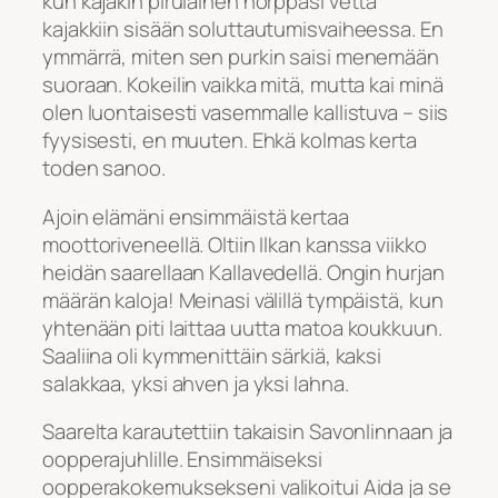
kun kajakin pirulainen hörppäsi vettä
kajakkiin sisään soluttautumisvaiheessa. En
ymmärrä, miten sen purkin saisi menemään
suoraan. Kokeilin vaikka mitä, mutta kai minä
olen luontaisesti vasemmalle kallistuva – siis
fyysisesti, en muuten. Ehkä kolmas kerta
toden sanoo.
Ajoin elämäni ensimmäistä kertaa
moottoriveneellä. Oltiin Ilkan kanssa viikko
heidän saarellaan Kallavedellä. Ongin hurjan
määrän kaloja! Meinasi välillä tympäistä, kun
yhtenään piti laittaa uutta matoa koukkuun.
Saaliina oli kymmenittäin särkiä, kaksi
salakkaa, yksi ahven ja yksi lahna.
Saarelta karautettiin takaisin Savonlinnaan ja
oopperajuhlille. Ensimmäiseksi
oopperakokemuksekseni valikoitui Aida ja se