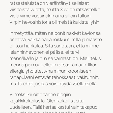
ratsasteluista on vierähtänyt sellaiset
viisitoista vuotta, mutta Suvi on ratsastellut
vielä viime vuosinakin aina silloin tällöin.
Virpin hevoshistoria oli meistä kaikista lyhin.
Ihmetyttää, miten ne ponit näkivät kavionsa
asettaa, vaikka harja roikkui silmillä ja maasto
oli tosi hankalaa. Sitä sanotaan, että minne
islanninhevonen ei pääse, ei tarvi
mennäkään ja niin se varmasti on. Mieli tekisi
mennä pian uudelleen ratsastamaan. Ilkan
allergia yhdistettynä minun krooniseen
rahapulaani estävät tehokkaasti vakitunnit,
mutta ehkä joskus voisi käydä vaelluksella.
Viimeksi kirjoitin tänne blogiin
kajakkikokeilusta. Olen kokeillut sitä
uudelleen. Tällä kertaa kastui vain takapuoli,