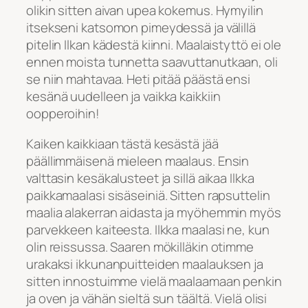
olikin sitten aivan upea kokemus. Hymyilin
itsekseni katsomon pimeydessä ja välillä
pitelin Ilkan kädestä kiinni. Maalaistyttö ei ole
ennen moista tunnetta saavuttanutkaan, oli
se niin mahtavaa. Heti pitää päästä ensi
kesänä uudelleen ja vaikka kaikkiin
oopperoihin!
Kaiken kaikkiaan tästä kesästä jää
päällimmäisenä mieleen maalaus. Ensin
valttasin kesäkalusteet ja sillä aikaa Ilkka
paikkamaalasi sisäseiniä. Sitten rapsuttelin
maalia alakerran aidasta ja myöhemmin myös
parvekkeen kaiteesta. Ilkka maalasi ne, kun
olin reissussa. Saaren mökilläkin otimme
urakaksi ikkunanpuitteiden maalauksen ja
sitten innostuimme vielä maalaamaan penkin
ja oven ja vähän sieltä sun täältä. Vielä olisi