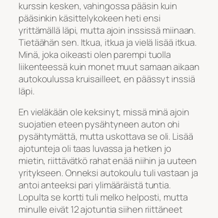
kurssin kesken, vahingossa pääsin kuin
pääsinkin käsittelykokeen heti ensi
yrittämällä läpi, mutta ajoin inssissä miinaan.
Tietäähän sen. Itkua, itkua ja vielä lisää itkua.
Minä, joka oikeasti olen parempi tuolla
liikenteessä kuin monet muut samaan aikaan
autokoulussa kruisailleet, en päässyt inssiä
läpi.
En vieläkään ole keksinyt, missä minä ajoin
suojatien eteen pysähtyneen auton ohi
pysähtymättä, mutta uskottava se oli. Lisää
ajotunteja oli taas luvassa ja hetken jo
mietin, riittävätkö rahat enää niihin ja uuteen
yritykseen. Onneksi autokoulu tuli vastaan ja
antoi anteeksi pari ylimääräistä tuntia.
Lopulta se kortti tuli melko helposti, mutta
minulle eivät 12 ajotuntia siihen riittäneet