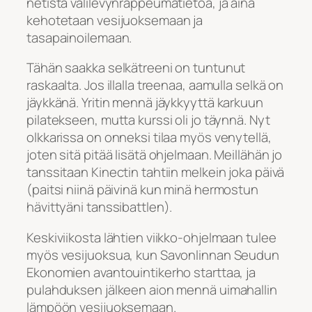
netistä välilevynrappeumatietoa, ja aina
kehotetaan vesijuoksemaan ja
tasapainoilemaan.
Tähän saakka selkätreeni on tuntunut
raskaalta. Jos illalla treenaa, aamulla selkä on
jäykkänä. Yritin mennä jäykkyyttä karkuun
pilatekseen, mutta kurssi oli jo täynnä. Nyt
olkkarissa on onneksi tilaa myös venytellä,
joten sitä pitää lisätä ohjelmaan. Meillähän jo
tanssitaan Kinectin tahtiin melkein joka päivä
(paitsi niinä päivinä kun minä hermostun
hävittyäni tanssibattlen).
Keskiviikosta lähtien viikko-ohjelmaan tulee
myös vesijuoksua, kun Savonlinnan Seudun
Ekonomien avantouintikerho starttaa, ja
pulahduksen jälkeen aion mennä uimahallin
lämpöön vesijuoksemaan.