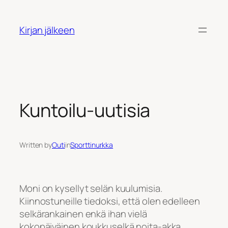
Siirry
sisältöön
Kirjan jälkeen
Kuntoilu-uutisia
Written by
Outi
in
Sporttinurkka
Moni on kysellyt selän kuulumisia.
Kiinnostuneille tiedoksi, että olen edelleen
selkärankainen enkä ihan vielä
kokopäiväinen koukkuselkä noita-akka.