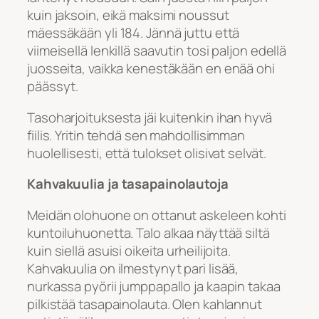
kuin jaksoin, eikä maksimi noussut
mäessäkään yli 184. Jännä juttu että
viimeisellä lenkillä saavutin tosi paljon edellä
juosseita, vaikka kenestäkään en enää ohi
päässyt.
Tasoharjoituksesta jäi kuitenkin ihan hyvä
fiilis. Yritin tehdä sen mahdollisimman
huolellisesti, että tulokset olisivat selvät.
Kahvakuulia ja tasapainolautoja
Meidän olohuone on ottanut askeleen kohti
kuntoiluhuonetta. Talo alkaa näyttää siltä
kuin siellä asuisi oikeita urheilijoita.
Kahvakuulia on ilmestynyt pari lisää,
nurkassa pyörii jumppapallo ja kaapin takaa
pilkistää tasapainolauta. Olen kahlannut