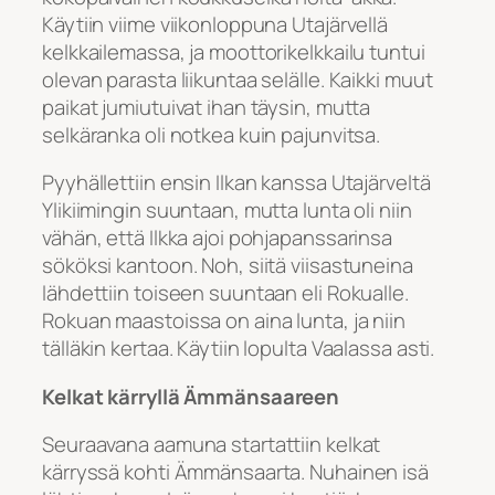
Käytiin viime viikonloppuna Utajärvellä
kelkkailemassa, ja moottorikelkkailu tuntui
olevan parasta liikuntaa selälle. Kaikki muut
paikat jumiutuivat ihan täysin, mutta
selkäranka oli notkea kuin pajunvitsa.
Pyyhällettiin ensin Ilkan kanssa Utajärveltä
Ylikiimingin suuntaan, mutta lunta oli niin
vähän, että Ilkka ajoi pohjapanssarinsa
sököksi kantoon. Noh, siitä viisastuneina
lähdettiin toiseen suuntaan eli Rokualle.
Rokuan maastoissa on aina lunta, ja niin
tälläkin kertaa. Käytiin lopulta Vaalassa asti.
Kelkat kärryllä Ämmänsaareen
Seuraavana aamuna startattiin kelkat
kärryssä kohti Ämmänsaarta. Nuhainen isä