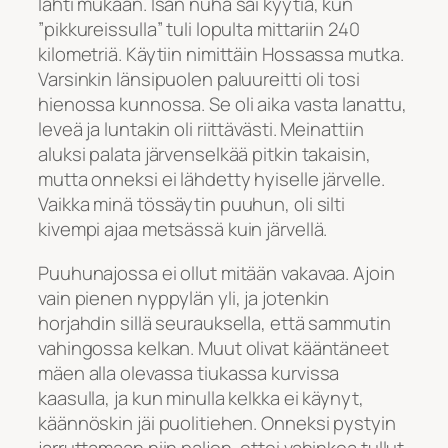
lähti mukaan. Isän nuha sai kyytiä, kun
”pikkureissulla” tuli lopulta mittariin 240
kilometriä. Käytiin nimittäin Hossassa mutka.
Varsinkin länsipuolen paluureitti oli tosi
hienossa kunnossa. Se oli aika vasta lanattu,
leveä ja luntakin oli riittävästi. Meinattiin
aluksi palata järvenselkää pitkin takaisin,
mutta onneksi ei lähdetty hyiselle järvelle.
Vaikka minä tössäytin puuhun, oli silti
kivempi ajaa metsässä kuin järvellä.
Puuhunajossa ei ollut mitään vakavaa. Ajoin
vain pienen nyppylän yli, ja jotenkin
horjahdin sillä seurauksella, että sammutin
vahingossa kelkan. Muut olivat kääntäneet
mäen alla olevassa tiukassa kurvissa
kaasulla, ja kun minulla kelkka ei käynyt,
käännöskin jäi puolitiehen. Onneksi pystyin
jarruttamaan niin paljon, ettei vahinkoa tullut.