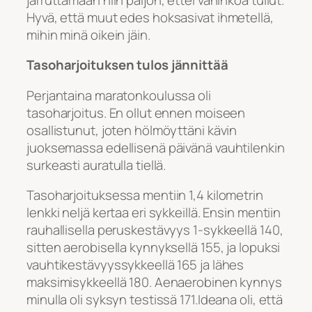
Hyvä, että muut edes hoksasivat ihmetellä,
mihin minä oikein jäin.
Tasoharjoituksen tulos jännittää
Perjantaina maratonkoulussa oli
tasoharjoitus. En ollut ennen moiseen
osallistunut, joten hölmöyttäni kävin
juoksemassa edellisenä päivänä vauhtilenkin
surkeasti auratulla tiellä.
Tasoharjoituksessa mentiin 1,4 kilometrin
lenkki neljä kertaa eri sykkeillä. Ensin mentiin
rauhallisella peruskestävyys 1-sykkeellä 140,
sitten aerobisella kynnyksellä 155, ja lopuksi
vauhtikestävyyssykkeellä 165 ja lähes
maksimisykkeellä 180. Aenaerobinen kynnys
minulla oli syksyn testissä 171.Ideana oli, että