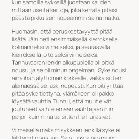
kun samoilla sykkeillä juostaan kauden
mittaan useita kertoja, joka kerralla pitäisi
päästä pikkuisen nopeammin sama matka.
Huomasin, että peruskestävyyttä pitää
lisätä. Jäin heti ensimmäisellä kierroksella
kolmanneksi viimeiseksi, ja seuraavalla
kierroksella jo toiseksi viimeiseksi.
Tanhuvaaran lenkin alkupuolella oli pitkä
nousu, ja se oli minun ongelmani. Syke nousi
aina ihan älyttömän korkealle, vaikka sitten
alamäessä se laski nopeasti. Kun piti yrittää
pitää syke tiettynä, ylämäkeen oli pakko
löysätä vauhtia. Tuntui, että muut eivät
joutuneet vaihtelemaan vauhtejaan niin
paljon kuin minä tai sitten he huijasivat.
Viimeisellä maksimisykkeen lenkillä syke ei
lähtenyt nousuun. Sain juosta niin paljon