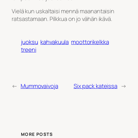
Vielä kun uskaltaisi mennä maanantaisin
ratsastamaan. Pilkkua on jo vähän ikävä.
juoksu
kahvakuula
moottorikelkka
treeni
←
Mummovaivoja
Six pack kateissa
→
MORE POSTS