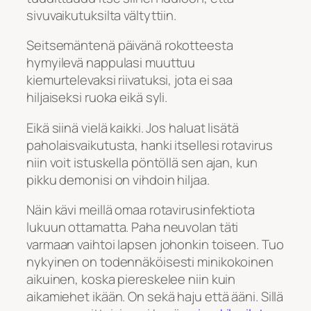
sivuvaikutuksilta vältyttiin.
Seitsemäntenä päivänä rokotteesta
hymyilevä nappulasi muuttuu
kiemurtelevaksi riivatuksi, jota ei saa
hiljaiseksi ruoka eikä syli.
Eikä siinä vielä kaikki. Jos haluat lisätä
paholaisvaikutusta, hanki itsellesi rotavirus
niin voit istuskella pöntöllä sen ajan, kun
pikku demonisi on vihdoin hiljaa.
Näin kävi meillä omaa rotavirusinfektiota
lukuun ottamatta. Paha neuvolan täti
varmaan vaihtoi lapsen johonkin toiseen. Tuo
nykyinen on todennäköisesti minikokoinen
aikuinen, koska piereskelee niin kuin
aikamiehet ikään. On sekä haju että ääni. Sillä