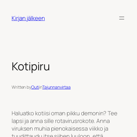
Siirry
sisältöön
Kirjan jälkeen
Kotipiru
Written by
Outi
in
Tajunnanvirtaa
Haluatko kotiisi oman pikku demonin? Tee
lapsi ja anna sille rotavirusrokote. Anna
viruksen muhia pienokaisessa viikko ja
tuudittaudu itse siihen luuloon, että