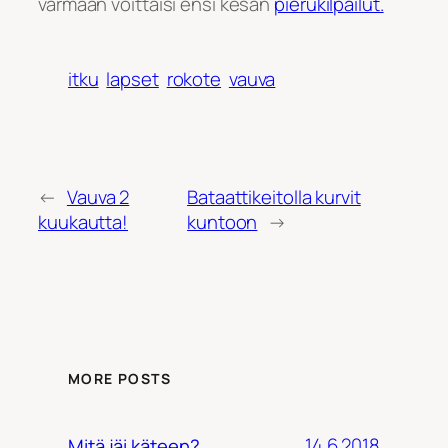
varmaan voittaisi ensi kesän
pierukilpailut.
itku
lapset
rokote
vauva
←
Vauva 2
Bataattikeitolla kurvit
kuukautta!
kuntoon
→
MORE POSTS
14.6.2018
Mitä jäi käteen?