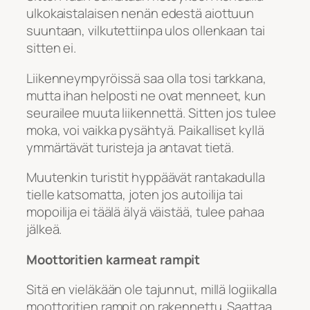
ulkokaistalaisen nenän edestä aiottuun
suuntaan, vilkutettiinpa ulos ollenkaan tai
sitten ei.
Liikenneympyröissä saa olla tosi tarkkana,
mutta ihan helposti ne ovat menneet, kun
seurailee muuta liikennettä. Sitten jos tulee
moka, voi vaikka pysähtyä. Paikalliset kyllä
ymmärtävät turisteja ja antavat tietä.
Muutenkin turistit hyppäävät rantakadulla
tielle katsomatta, joten jos autoilija tai
mopoilija ei täälä älyä väistää, tulee pahaa
jälkeä.
Moottoritien karmeat rampit
Sitä en vieläkään ole tajunnut, millä logiikalla
moottoritien rampit on rakennettu. Saattaa