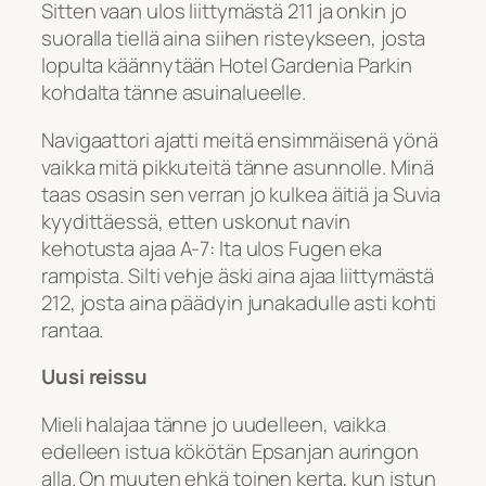
Sitten vaan ulos liittymästä 211 ja onkin jo
suoralla tiellä aina siihen risteykseen, josta
lopulta käännytään Hotel Gardenia Parkin
kohdalta tänne asuinalueelle.
Navigaattori ajatti meitä ensimmäisenä yönä
vaikka mitä pikkuteitä tänne asunnolle. Minä
taas osasin sen verran jo kulkea äitiä ja Suvia
kyydittäessä, etten uskonut navin
kehotusta ajaa A-7: lta ulos Fugen eka
rampista. Silti vehje äski aina ajaa liittymästä
212, josta aina päädyin junakadulle asti kohti
rantaa.
Uusi reissu
Mieli halajaa tänne jo uudelleen, vaikka
edelleen istua kökötän Epsanjan auringon
alla. On muuten ehkä toinen kerta, kun istun