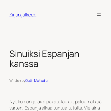
Siirry
sisältöön
Kirjan jälkeen
Sinuiksi Espanjan
kanssa
Written by
Outi
in
Matkailu
Nyt kun on jo aika pakata laukut paluumatkaa
varten, Espanja alkaa tuntua tutulta. Vie aina