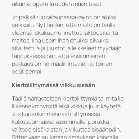
aikansa opetella uuden maan tavat.
Jo pelkkä ruokakaupassa käynti on aluksi
seikkailu. Nyt tiedän, että maito on täällä
yleensä iskukuumennettua laktoositonta
maitoa, liha usein ihan ohuiksi siivuiksi
siivutettua ja juustot ja leikkeleet myydään
tarjouksessa niin, että ensimmäinen
pakkaus on normaalihintainen ja toinen
edullisempi.
Kiertoliittymässä vilkku sisään
Täällä harrastetaan kiertoliittymiä tai mitä lie
liikenneympyröitä eikä vilkkua juuri käytetä.
Jos kuitenkin mennään liittymässä
kulkusuunnassa vasemmalle, porukka
valitsee sisäkaistan ja vilkuttaa sisäänpäin.
Sitten vaan suikataan risteyksen kohdalla