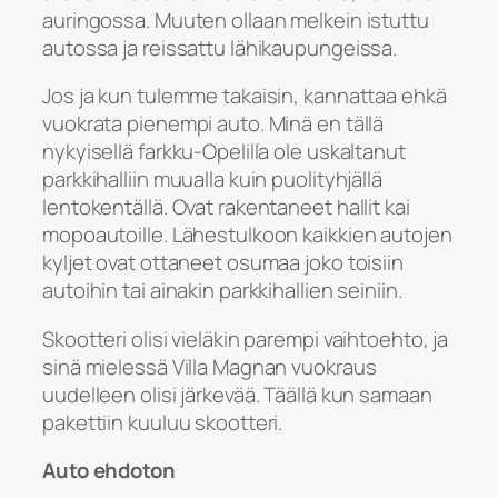
auringossa. Muuten ollaan melkein istuttu
autossa ja reissattu lähikaupungeissa.
Jos ja kun tulemme takaisin, kannattaa ehkä
vuokrata pienempi auto. Minä en tällä
nykyisellä farkku-Opelilla ole uskaltanut
parkkihalliin muualla kuin puolityhjällä
lentokentällä. Ovat rakentaneet hallit kai
mopoautoille. Lähestulkoon kaikkien autojen
kyljet ovat ottaneet osumaa joko toisiin
autoihin tai ainakin parkkihallien seiniin.
Skootteri olisi vieläkin parempi vaihtoehto, ja
sinä mielessä Villa Magnan vuokraus
uudelleen olisi järkevää. Täällä kun samaan
pakettiin kuuluu skootteri.
Auto ehdoton