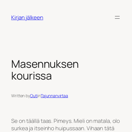
Siirry
sisältöön
Kirjan jälkeen
Masennuksen
kourissa
Written by
Outi
in
Tajunnanvirtaa
Se on täällä taas. Pimeys. Mieli on matala, olo
surkea ja itseinho huipussaan. Vihaan tätä