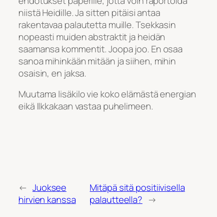
ehdotukset paperille, jotta voin raportoida
niistä Heidille. Ja sitten pitäisi antaa
rakentavaa palautetta muille. Tsekkasin
nopeasti muiden abstraktit ja heidän
saamansa kommentit. Joopa joo. En osaa
sanoa mihinkään mitään ja siihen, mihin
osaisin, en jaksa.
Muutama lisäkilo vie koko elämästä energian
eikä Ilkkakaan vastaa puhelimeen.
←
Juoksee
Mitäpä sitä positiivisella
hirvien kanssa
palautteella?
→