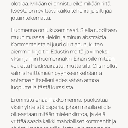
olotilaa. Mikään ei onnistu eikä mikään riitä.
Itsestä on revittävä kaikki teho irti ja silti jää
jotain tekemättä.
Huomenna on lukuseminaari. Siellä ruoditaan
muun muassa Heidin ja minun abstraktia.
Kommenteista ei juuri ollut apua, kuten
aiemmin kirjoitin. Edustin meitä jo viimeksi
yksin ja niin huomennakin. Eihän sille mitään
voi, että Heidi sairastui, mutta silti. Olisin ollut
valmis heittämään pyyhkeen kehään ja
antamaan itselleni edes vähän armoa
luopumalla tästä kurssista.
Ei onnistu enää. Pakko mennä, puolustaa
yksin yhteistä paperia, johon minulla ei ole
oikeastaan mitään mielenkiintoa, ja vielä
yrittää saada kaikki mahdolliset kommentit ja