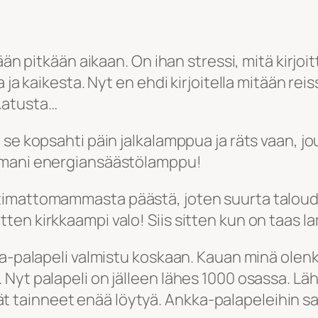
än pitkään aikaan. On ihan stressi, mitä kirjoit
a kaikesta. Nyt en ehdi kirjoitella mitään reissus
Aatusta…
 se kopsahti päin jalkalamppua ja räts vaan, j
umani energiansäästölamppu!
mattomammasta päästä, joten suurta taloudelli
en kirkkaampi valo! Siis sitten kun on taas l
a-palapeli valmistu koskaan. Kauan minä olenki
yt palapeli on jälleen lähes 1000 osassa. Lähe
ivät tainneet enää löytyä. Ankka-palapeleihin sa