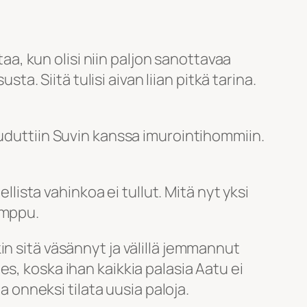
taa, kun olisi niin paljon sanottavaa
ta. Siitä tulisi aivan liian pitkä tarina.
ouduttiin Suvin kanssa imurointihommiin.
sta vahinkoa ei tullut. Mitä nyt yksi
amppu.
n sitä väsännyt ja välillä jemmannut
s, koska ihan kaikkia palasia Aatu ei
a onneksi tilata uusia paloja.