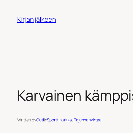
Siirry
sisältöön
Kirjan jälkeen
Karvainen kämppi
Written by
Outi
in
Sporttinurkka
, 
Tajunnanvirtaa