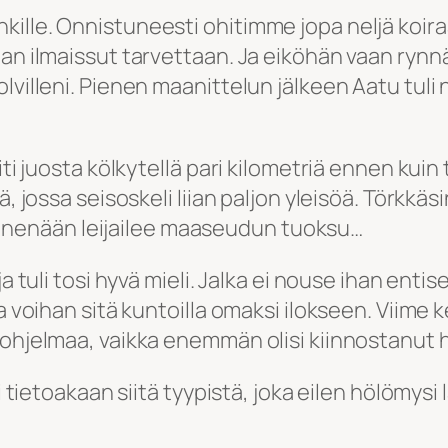
ille. Onnistuneesti ohitimme jopa neljä koiraa
an ilmaissut tarvettaan. Ja eiköhän vaan rynnä
lvilleni. Pienen maanittelun jälkeen Aatu tuli n
ti juosta kölkytellä pari kilometriä ennen kuin tu
ä, jossa seisoskeli liian paljon yleisöä. Törkk
e ja nenään leijailee maaseudun tuoksu…
a tuli tosi hyvä mieli. Jalka ei nouse ihan entis
a voihan sitä kuntoilla omaksi ilokseen. Viime 
iohjelmaa, vaikka enemmän olisi kiinnostanut h
Ei tietoakaan siitä tyypistä, joka eilen hölömys