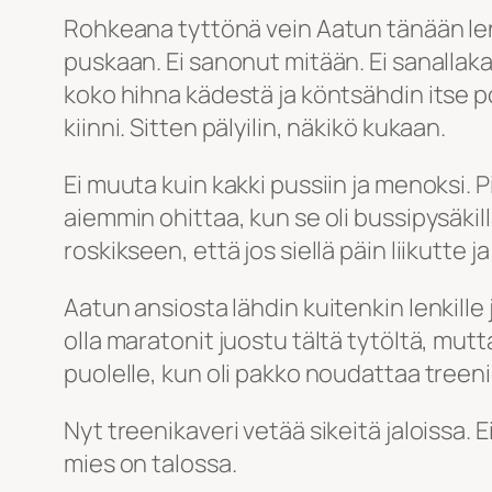
Rohkeana tyttönä vein Aatun tänään lenk
puskaan. Ei sanonut mitään. Ei sanallaka
koko hihna kädestä ja köntsähdin itse po
kiinni. Sitten pälyilin, näkikö kukaan.
Ei muuta kuin kakki pussiin ja menoksi. Pi
aiemmin ohittaa, kun se oli bussipysäkill
roskikseen, että jos siellä päin liikutt
Aatun ansiosta lähdin kuitenkin lenkille j
olla maratonit juostu tältä tytöltä, mutt
puolelle, kun oli pakko noudattaa treen
Nyt treenikaveri vetää sikeitä jaloissa. 
mies on talossa.