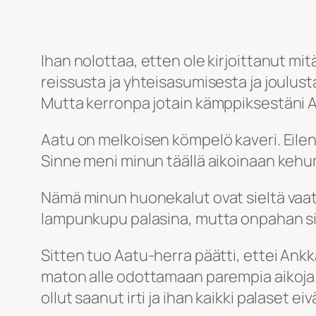
Ihan nolottaa, etten ole kirjoittanut mitä
reissusta ja yhteisasumisesta ja joulusta j
Mutta kerronpa jotain kämppiksestäni 
Aatu on melkoisen kömpelö kaveri. Eilen
Sinne meni minun täällä aikoinaan keh
Nämä minun huonekalut ovat sieltä vaati
lampunkupu palasina, mutta onpahan sitt
Sitten tuo Aatu-herra päätti, ettei Ankk
maton alle odottamaan parempia aikoja. N
ollut saanut irti ja ihan kaikki palaset e