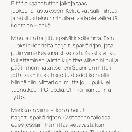
Pitää alkaa totuttaa jalkoja taas
juoksuharrastukseen. Kelit eivät salli hiihtoa
ja retkiluisteluun minulla ei vielä ole välineitä.
Kohta on – ehkä.
Minulla on harjoituspäiväkirjadilemma. Sain
Juoksija-lehdeltä harjoituspäiväkirjan, jota
pidin viime keväänä ahkerasti. Kesällä vihkon
kuljettaminen ja into kirjoittaa siihen hiipui ja
päätin hommata itselleni Suunnon mittarin,
jotta saan kaikki harjoitustiedot koneelle.
Niinpä niin. Mittari on, mutta joulupukki ei
tuonutkaan PC-podia. Olin kai liian tuhma
tyttö.
Merkkasin viime viikon urheilut
harjoituspäiväkirjaan. Ovatpahan tallessa
edes jossain. Harmittaa vietävästi, kun
unohdin sykemittarin Kuopioon. Tiistain pelin