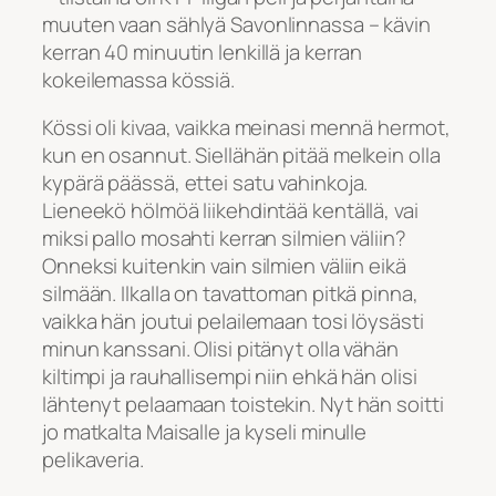
muuten vaan sählyä Savonlinnassa – kävin
kerran 40 minuutin lenkillä ja kerran
kokeilemassa kössiä.
Kössi oli kivaa, vaikka meinasi mennä hermot,
kun en osannut. Siellähän pitää melkein olla
kypärä päässä, ettei satu vahinkoja.
Lieneekö hölmöä liikehdintää kentällä, vai
miksi pallo mosahti kerran silmien väliin?
Onneksi kuitenkin vain silmien väliin eikä
silmään. Ilkalla on tavattoman pitkä pinna,
vaikka hän joutui pelailemaan tosi löysästi
minun kanssani. Olisi pitänyt olla vähän
kiltimpi ja rauhallisempi niin ehkä hän olisi
lähtenyt pelaamaan toistekin. Nyt hän soitti
jo matkalta Maisalle ja kyseli minulle
pelikaveria.