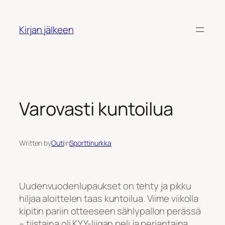
Siirry
sisältöön
Kirjan jälkeen
Varovasti kuntoilua
Written by
Outi
in
Sporttinurkka
Uudenvuodenlupaukset on tehty ja pikku
hiljaa aloittelen taas kuntoilua. Viime viikolla
kipitin pariin otteeseen sählypallon perässä
– tiistaina oli KYY-liigan peli ja perjantaina