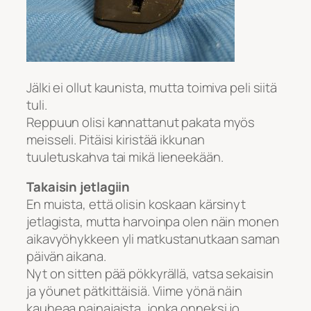
Jälki ei ollut kaunista, mutta toimiva peli siitä
tuli.
Reppuun olisi kannattanut pakata myös
meisseli. Pitäisi kiristää ikkunan
tuuletuskahva tai mikä lieneekään.
Takaisin jetlagiin
En muista, että olisin koskaan kärsinyt
jetlagista, mutta harvoinpa olen näin monen
aikavyöhykkeen yli matkustanutkaan saman
päivän aikana.
Nyt on sitten pää pökkyrällä, vatsa sekaisin
ja yöunet pätkittäisiä. Viime yönä näin
kauheaa painajaista, jonka onneksi jo