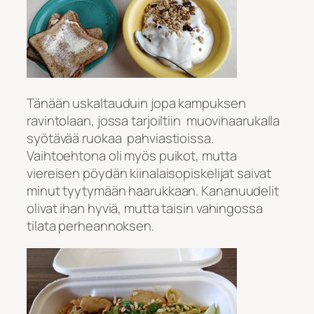
Tänään uskaltauduin jopa kampuksen
ravintolaan, jossa tarjoiltiin muovihaarukalla
syötävää ruokaa pahviastioissa.
Vaihtoehtona oli myös puikot, mutta
viereisen pöydän kiinalaisopiskelijat saivat
minut tyytymään haarukkaan. Kananuudelit
olivat ihan hyviä, mutta taisin vahingossa
tilata perheannoksen.