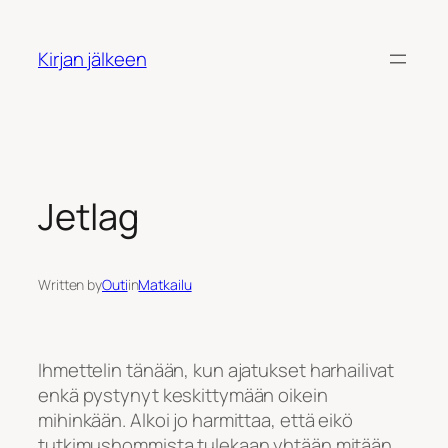
Siirry
sisältöön
Kirjan jälkeen
Jetlag
Written by
Outi
in
Matkailu
Ihmettelin tänään, kun ajatukset harhailivat
enkä pystynyt keskittymään oikein
mihinkään. Alkoi jo harmittaa, että eikö
tutkimushommista tulekaan yhtään mitään,