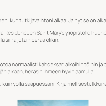
en, kun tutkijavaihtoni alkaa. Ja nyt se on alk
a Residenceen Saint Mary’s yliopistolle huon
ä siinä jotain perää olikin.
kotoa normaalisti kahdeksan aikoihin töihin ja 
jän aikaan, heräsin ihmeen hyvin aamulla.
 kuin yöllä saapuessani. Kirjaimellisesti. Ikku