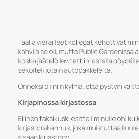
Täällä vierailleet kollegat kehottivat mi
kahvila se oli, mutta Public Gardenissa ain
koska jäätelö levitettiin lastalla pöydäll
sekoiteli jotain autopakkeleita.
Onneksi oli niin kylmä, että pystyin vä
Kirjapinossa kirjastossa
Eilinen taksikuski esitteli minulle ohi k
kirjastorakennus, joka muistuttaa kuule
sisään kirjastoon.