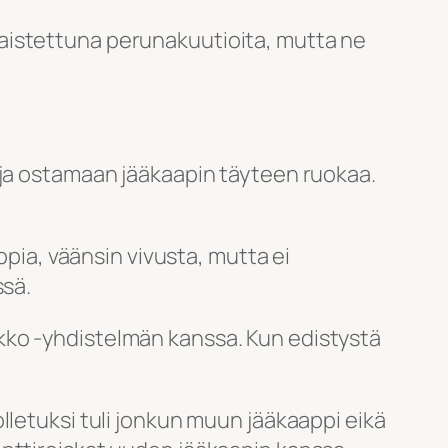
ä paistettuna perunakuutioita, mutta ne
 ja ostamaan jääkaapin täyteen ruokaa.
ppia, väänsin vivusta, mutta ei
ssä.
-lukko -yhdistelmän kanssa. Kun edistystä
lletuksi tuli jonkun muun jääkaappi eikä