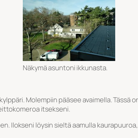
Näkymä asuntoni ikkunasta.
kylppäri. Molempiin pääsee avaimella. Tässä o
keittokomeroa itsekseni.
. Ilokseni löysin sieltä aamulla kaurapuuroa, 