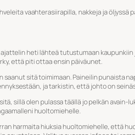
vohveleita vaahterasiirapilla, nakkeja ja öljyss
 ajattelin heti lähteä tutustumaan kaupunkiin
rky, että piti ottaa ensin päiväunet.
en saanut sitä toimimaan. Paineilin punaista na
nnyksestään, ja tarkistin, että johto on seinä
 sitä, sillä olen pulassa täällä jo pelkän avain
bongaamalleni huoltomiehelle.
rran harmaita hiuksia huoltomiehelle, että huo