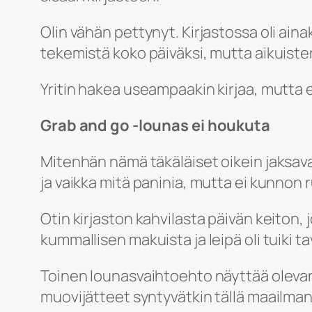
Olin vähän pettynyt. Kirjastossa oli ainak
tekemistä koko päiväksi, mutta aikuisten
Yritin hakea useampaakin kirjaa, mutta e
Grab and go -lounas ei houkuta
Mitenhän nämä täkäläiset oikein jaksavat
ja vaikka mitä paninia, mutta ei kunnon 
Otin kirjaston kahvilasta päivän keiton, 
kummallisen makuista ja leipä oli tuiki t
Toinen lounasvaihtoehto näyttää olevan
muovijätteet syntyvätkin tällä maailman 