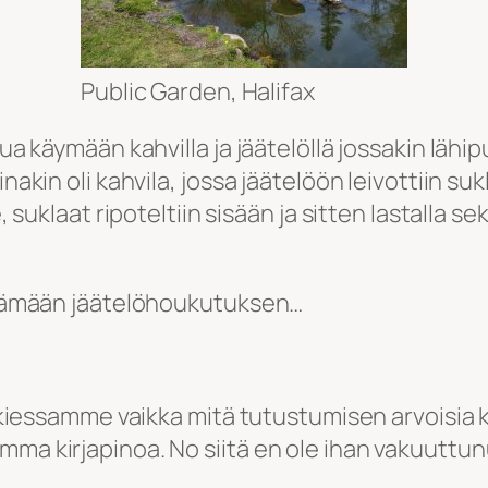
Public Garden, Halifax
nua käymään kahvilla ja jäätelöllä jossakin lähi
akin oli kahvila, jossa jäätelöön leivottiin sukla
e, suklaat ripoteltiin sisään ja sitten lastalla
lttämään jäätelöhoukutuksen…
ulkiessamme vaikka mitä tutustumisen arvoisia k
mma kirjapinoa. No siitä en ole ihan vakuuttu