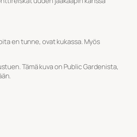
onttireiskat uuden jääkaapin kanssa
joita en tunne, ovat kukassa. Myös
ustuen. Tämä kuva on Public Gardenista,
ään.