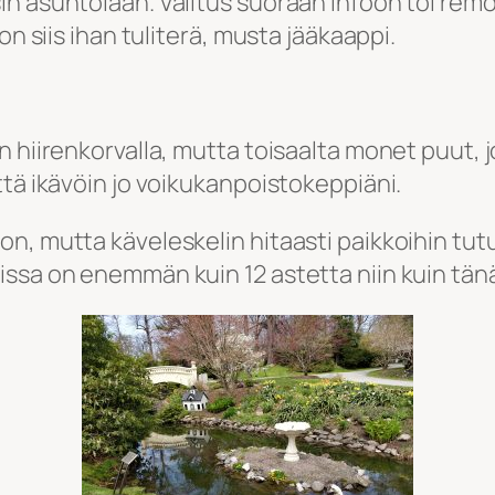
in asuntolaan. Valitus suoraan infoon toi rem
on siis ihan tuliterä, musta jääkaappi.
n hiirenkorvalla, mutta toisaalta monet puut, 
ttä ikävöin jo voikukanpoistokeppiäni.
n, mutta käveleskelin hitaasti paikkoihin tut
issa on enemmän kuin 12 astetta niin kuin tän