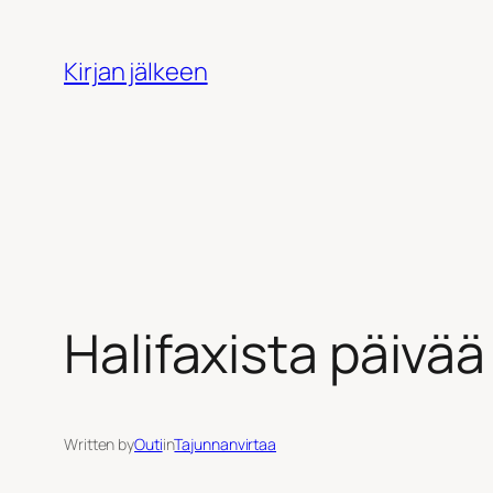
Siirry
sisältöön
Kirjan jälkeen
Halifaxista päivää
Written by
Outi
in
Tajunnanvirtaa