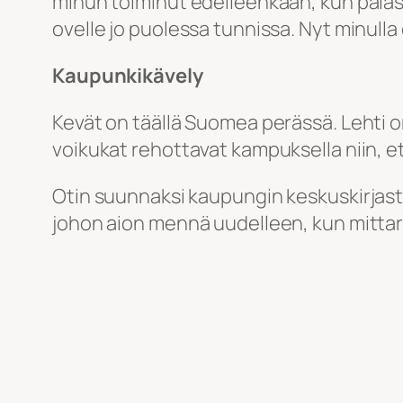
minun toiminut edelleenkään, kun palas
ovelle jo puolessa tunnissa. Nyt minulla 
Kaupunkikävely
Kevät on täällä Suomea perässä. Lehti o
voikukat rehottavat kampuksella niin, e
Otin suunnaksi kaupungin keskuskirjasto
johon aion mennä uudelleen, kun mittar