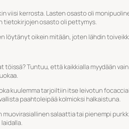
in viisi kerrosta. Lasten osasto oli monipuoline
 tietokirjojen osasto oli pettymys.
n löytänyt oikein mitään, joten lähdin toiveikk
 töissä? Tuntuu, että kaikkialla myydään vain 
ruokaa.
joka kuulemma tarjoiltiin itse leivotun focacci
avallista paahtoleipää kolmioksi halkaistuna.
 muovirasiallinen salaattia tai pienempi purk
laidalla.