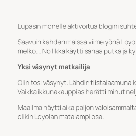
Lupasin monelle aktivoitua blogini suhte
Saavuin kahden maissa viime yönä Loyol
melko…. No Ilkka käytti sanaa putka ja kyll
Yksi väsynyt matkailija
Olin tosi väsynyt. Lähdin tiistaiaamuna 
Vaikka ikkunakauppias herätti minut nel
Maailma näytti aika paljon valoisammalta
olikin Loyolan matalampi osa.