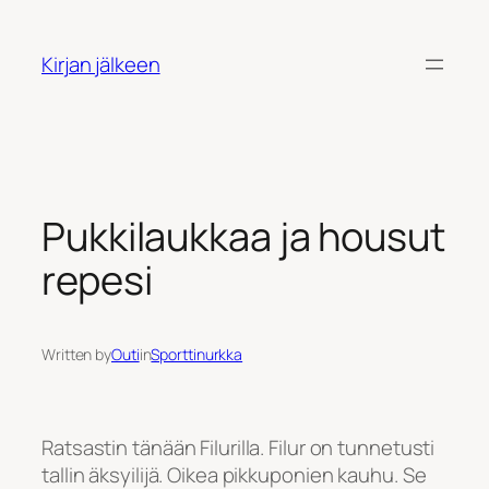
Siirry
sisältöön
Kirjan jälkeen
Pukkilaukkaa ja housut
repesi
Written by
Outi
in
Sporttinurkka
Ratsastin tänään Filurilla. Filur on tunnetusti
tallin äksyilijä. Oikea pikkuponien kauhu. Se