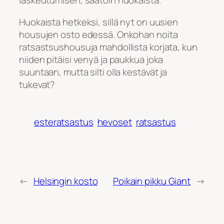
laskeutumisen, saatoin huokaista.
Huokaista hetkeksi, sillä nyt on uusien
housujen osto edessä. Onkohan noita
ratsastsushousuja mahdollista korjata, kun
niiden pitäisi venyä ja paukkua joka
suuntaan, mutta silti olla kestävät ja
tukevat?
esteratsastus
hevoset
ratsastus
←
Helsingin kosto
Poikain pikku Giant
→