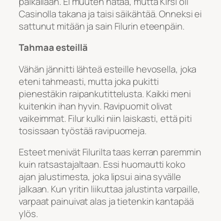
paikallaan. Ei muuten hätää, mutta Kirsi oli
Casinolla takana ja taisi säikähtää. Onneksi ei
sattunut mitään ja sain Filurin eteenpäin.
Tahmaa esteillä
Vähän jännitti lähteä esteille hevosella, joka
eteni tahmeasti, mutta joka pukitti
pienestäkin raipankutittelusta. Kaikki meni
kuitenkin ihan hyvin. Ravipuomit olivat
vaikeimmat. Filur kulki niin laiskasti, että piti
tosissaan työstää ravipuomeja.
Esteet menivät Filurilta taas kerran paremmin
kuin ratsastajaltaan. Essi huomautti koko
ajan jalustimesta, joka lipsui aina syvälle
jalkaan. Kun yritin liikuttaa jalustinta varpaille,
varpaat painuivat alas ja tietenkin kantapää
ylös.