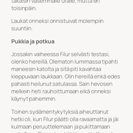
takaisin vasemmalle uralle, mutta en
toisinpäin.
Laukat onneksi onnistuivat molempiin
suuntiin.
Pukkia ja potkua
Jossakin vaiheessa Filur selvästi testasi,
olenko hereillä. Olematon lumimassa tipahti
maneesin katolta ja sitä piti kavahtaa
kieppuvaan laukkaan. Olin hereillä enkä edes
pahasti heilunut satulassa. Sain hevosen
melkein heti rauhoittumaan eikä onneksi
käynyt pahemmin.
Toinen sydämentykytyksiä aiheuttanut
hetki oli, kun Filur päätti olla ravaamatta ja jäi
kulmaan peruuttelemaan ja pukittamaan