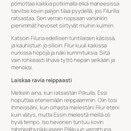
pomottaa kaikkia potkimalla eikä maneesissa
tarvitse kovin paljon tilaa pyydellä, jos Filurilla
ratsastaa. Sen verran nopsaan varsinkin
pienimmät hevoset siirtyvät muihin kulmiin.
Katsoin Filuria edellisen tuntilaisen käsissä,
ja kauhistuin jo silloin. Filur kuuli kaikissa
nurkissa höpöjä ja näki kummituksia. Siitä
vain rohkeasti lihava tyttö hepan selkään ja
menoksi.
Laiskaa ravia reippaasti
Melkein aina, kun ratsastan Pilkulla, Essi
hoputtaa etenemään reippaammin. Olin tosi
ihmeissäni, kun omasta mielestäni Filur eteni
kuin vätys, mutta Essin mielestä meillä oli
hyvä tempo. Iso hevonen tuntuu kovin
tahmealta pikkuiseen Pilkkuun verrattuna.