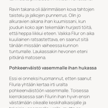
Ravin takana oli äärimmäisen kova tahtojen
taistelu ja jalkojen punnerrus. Olin jo
alkuravien aikana ihan kuumissani, kun
jouduin koko ajan tekemään hurjasti töitä,
että heppa liikkui eteen. Vaikka Filur on aika
kuuliainen ratsastettava, en saanut sitä
tänään missään vaiheessa kunnon
tuntumalle. Laukassakin hevonen eteni
pitkänä matosena.
Pohkeenväistö vasemmalle ihan hukassa
Essi ei onneksi huomannut, etten saanut
Filuria yhtään kertaa irti uralta
pohkeenväistöön vasemmalle. Toisessa
kierroksessa sain Filurin ihan hyvin ensin
väistämään oikealle keskihalkaisijalle ja