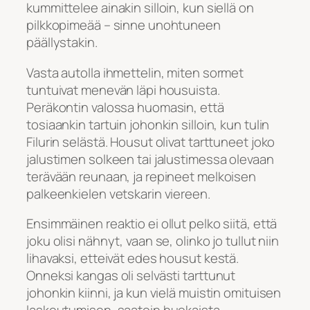
kummittelee ainakin silloin, kun siellä on
pilkkopimeää – sinne unohtuneen
päällystakin.
Vasta autolla ihmettelin, miten sormet
tuntuivat menevän läpi housuista.
Peräkontin valossa huomasin, että
tosiaankin tartuin johonkin silloin, kun tulin
Filurin selästä. Housut olivat tarttuneet joko
jalustimen solkeen tai jalustimessa olevaan
terävään reunaan, ja repineet melkoisen
palkeenkielen vetskarin viereen.
Ensimmäinen reaktio ei ollut pelko siitä, että
joku olisi nähnyt, vaan se, olinko jo tullut niin
lihavaksi, etteivät edes housut kestä.
Onneksi kangas oli selvästi tarttunut
johonkin kiinni, ja kun vielä muistin omituisen